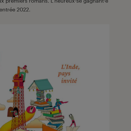
aux premiers romans. L’heureux·se gagnant·e
rentrée 2022.