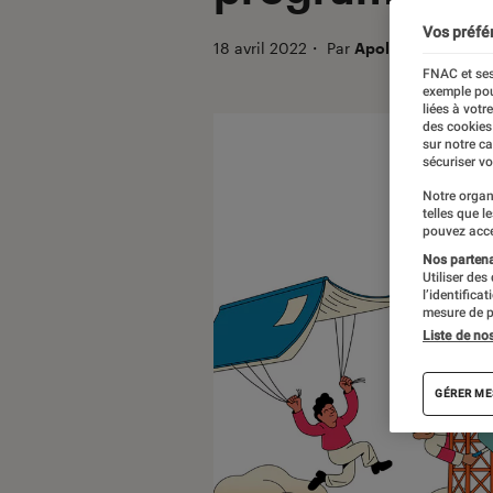
Vos préfé
18 avril 2022
・
Par
Apolline Coëffet
FNAC et ses
exemple pou
liées à votr
des cookies
sur notre c
sécuriser vo
Notre organ
telles que l
pouvez acce
Nos partenai
Utiliser des
l’identifica
mesure de p
Liste de no
GÉRER ME