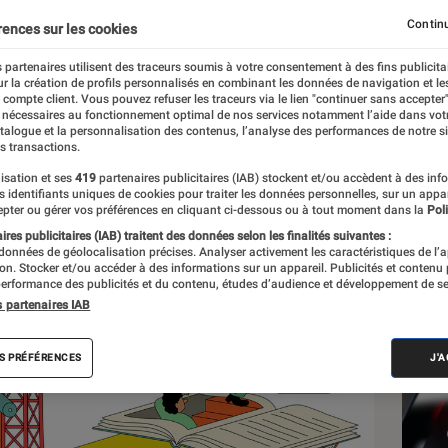
Continu
rences sur les cookies
 partenaires utilisent des traceurs soumis à votre consentement à des fins publicita
r la création de profils personnalisés en combinant les données de navigation et l
e compte client. Vous pouvez refuser les traceurs via le lien "continuer sans accepter"
 nécessaires au fonctionnement optimal de nos services notamment l’aide dans vot
Les
atalogue et la personnalisation des contenus, l’analyse des performances de notre si
s transactions.
isation et ses
419
partenaires publicitaires (IAB) stockent et/ou accèdent à des inf
es identifiants uniques de cookies pour traiter les données personnelles, sur un appa
pter ou gérer vos préférences en cliquant ci-dessous ou à tout moment dans la
Poli
res publicitaires (IAB) traitent des données selon les finalités suivantes :
 données de géolocalisation précises. Analyser activement les caractéristiques de l’
tion. Stocker et/ou accéder à des informations sur un appareil. Publicités et contenu
erformance des publicités et du contenu, études d’audience et développement de se
s partenaires IAB
S PRÉFÉRENCES
J'