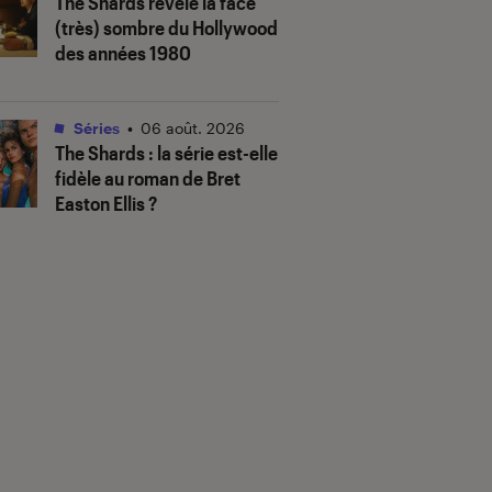
The Shards
révèle la face
(très) sombre du Hollywood
des années 1980
Séries
•
06 août. 2026
The Shards
: la série est-elle
fidèle au roman de Bret
Easton Ellis ?