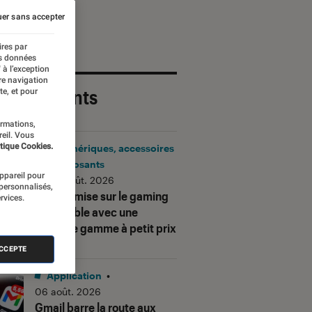
er sans accepter
ires par
es données
 à l’exception
re navigation
 plus récents
te, et pour
ormations,
reil. Vous
tique Cookies.
Périphériques, accessoires
et composants
appareil pour
•
06 août. 2026
 personnalisés,
Corsair mise sur le gaming
rvices.
accessible avec une
nouvelle gamme à petit prix
ACCEPTE
Application
•
06 août. 2026
Gmail barre la route aux