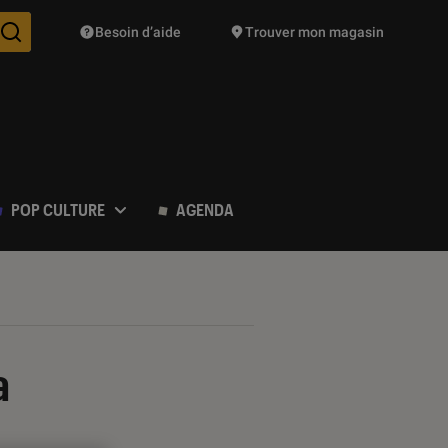
Besoin d’aide
Trouver mon magasin
Des suggestions de produits vont vous être proposées pendant vo
POP CULTURE
AGENDA
a