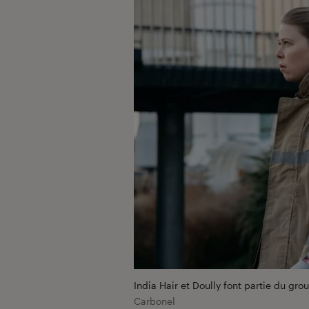
India Hair et Doully font partie du gr
Carbonel