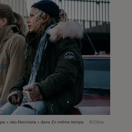
oupe « néo-féministe » dans
En même temps
.
©Chloe