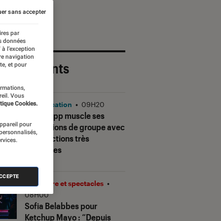
er sans accepter
ires par
es données
 à l’exception
re navigation
 plus récents
te, et pour
ormations,
reil. Vous
tique Cookies.
Application
•
09H20
WhatsApp muscle ses
appareil pour
discussions de groupe avec
 personnalisés,
des fonctions très
rvices.
attendues
ACCEPTE
Théâtre et spectacles
•
08H00
Sofia Belabbes pour
Ketchup Mayo
: “Depuis