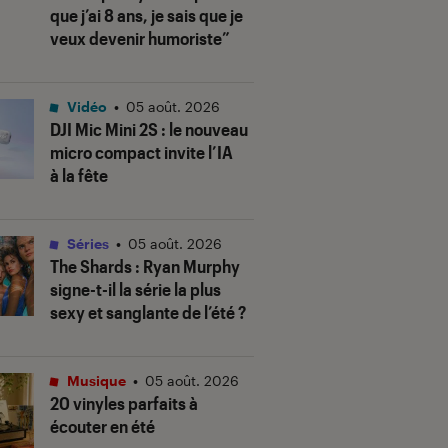
que j’ai 8 ans, je sais que je
veux devenir humoriste”
Vidéo
•
05 août. 2026
DJI Mic Mini 2S : le nouveau
micro compact invite l’IA
à la fête
Séries
•
05 août. 2026
The Shards
: Ryan Murphy
signe-t-il la série la plus
sexy et sanglante de l’été ?
Musique
•
05 août. 2026
20 vinyles parfaits à
écouter en été