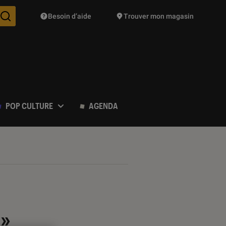
Besoin d’aide
Trouver mon magasin
Des suggestions de produits vont vous être proposées pendant vo
POP CULTURE
AGENDA
 »