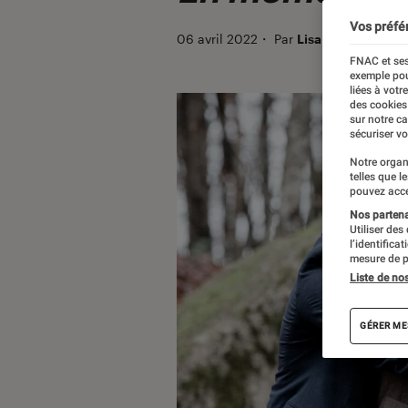
Vos préfé
06 avril 2022
・
Par
Lisa Muratore
FNAC et ses
exemple pou
liées à votr
des cookies
sur notre c
sécuriser vo
Notre organ
telles que l
pouvez acce
Nos partenai
Utiliser des
l’identifica
mesure de p
Liste de no
GÉRER ME