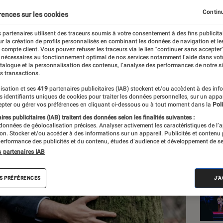
Continu
rences sur les cookies
 partenaires utilisent des traceurs soumis à votre consentement à des fins publicita
r la création de profils personnalisés en combinant les données de navigation et l
e compte client. Vous pouvez refuser les traceurs via le lien "continuer sans accepter"
 nécessaires au fonctionnement optimal de nos services notamment l’aide dans vot
Les
atalogue et la personnalisation des contenus, l’analyse des performances de notre si
s transactions.
isation et ses
419
partenaires publicitaires (IAB) stockent et/ou accèdent à des inf
es identifiants uniques de cookies pour traiter les données personnelles, sur un appa
pter ou gérer vos préférences en cliquant ci-dessous ou à tout moment dans la
Poli
res publicitaires (IAB) traitent des données selon les finalités suivantes :
 données de géolocalisation précises. Analyser activement les caractéristiques de l’
tion. Stocker et/ou accéder à des informations sur un appareil. Publicités et contenu
erformance des publicités et du contenu, études d’audience et développement de se
s partenaires IAB
S PRÉFÉRENCES
J'