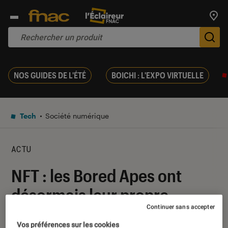
Trouv
De
NOS GUIDES DE L'ÉTÉ
BOICHI : L'EXPO VIRTUELLE
Tech
Société numérique
ACTU
NFT : les Bored Apes ont
désormais leur propre
Continuer sans accepter
cryptomonnaie
Vos préférences sur les cookies