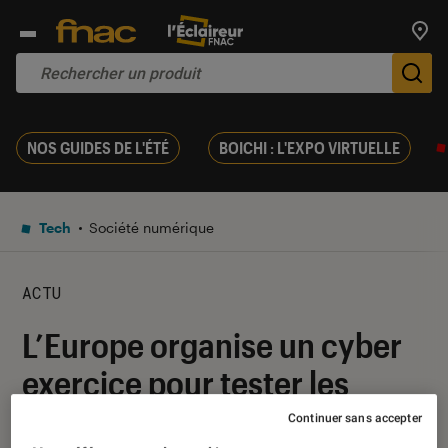
Trouv
De
NOS GUIDES DE L'ÉTÉ
BOICHI : L'EXPO VIRTUELLE
Tech
Société numérique
ACTU
L’Europe organise un cyber
exercice pour tester les
capacités des pays de l’Est
Continuer sans accepter