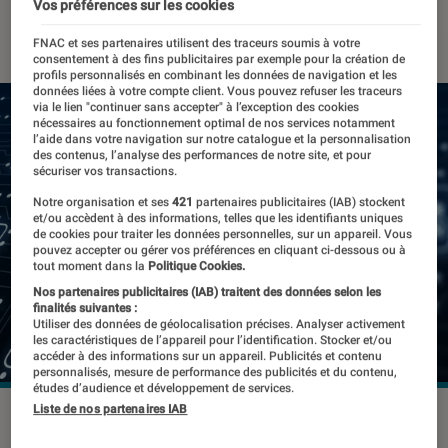
Vos préférences sur les cookies
07 mars 2022
・
Par
Kesso Diallo
FNAC et ses partenaires utilisent des traceurs soumis à votre
consentement à des fins publicitaires par exemple pour la création de
profils personnalisés en combinant les données de navigation et les
données liées à votre compte client. Vous pouvez refuser les traceurs
via le lien "continuer sans accepter" à l’exception des cookies
nécessaires au fonctionnement optimal de nos services notamment
l’aide dans votre navigation sur notre catalogue et la personnalisation
des contenus, l’analyse des performances de notre site, et pour
sécuriser vos transactions.
Notre organisation et ses
421
partenaires publicitaires (IAB) stockent
et/ou accèdent à des informations, telles que les identifiants uniques
de cookies pour traiter les données personnelles, sur un appareil. Vous
pouvez accepter ou gérer vos préférences en cliquant ci-dessous ou à
tout moment dans la
Politique Cookies.
Nos partenaires publicitaires (IAB) traitent des données selon les
finalités suivantes :
Utiliser des données de géolocalisation précises. Analyser activement
les caractéristiques de l’appareil pour l’identification. Stocker et/ou
accéder à des informations sur un appareil. Publicités et contenu
personnalisés, mesure de performance des publicités et du contenu,
études d’audience et développement de services.
Liste de nos partenaires IAB
La résistance des pays de l'Est mise à l'épreuve.
©NicoElNino / Shutterstock