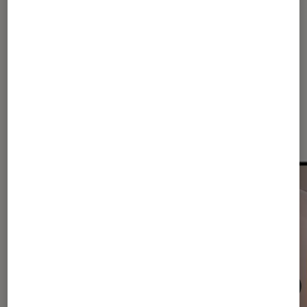
Samsung
Samsung Galaxy S22
Dernièrement dans Actu
Constructeurs