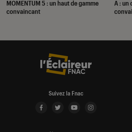
MOMENTUM 5 : un haut de gamme
A : un
convaincant
conva
Suivez la Fnac