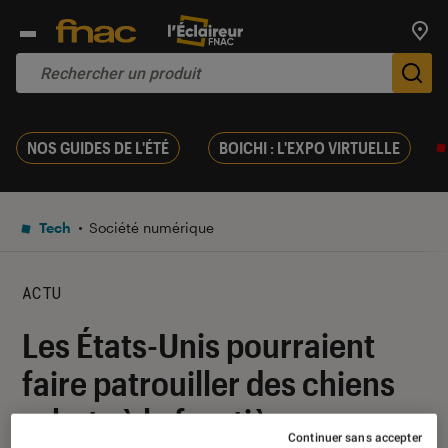
Trouv
De
NOS GUIDES DE L'ÉTÉ
BOICHI : L'EXPO VIRTUELLE
Tech
Société numérique
ACTU
Les États-Unis pourraient
faire patrouiller des chiens
robots à la frontière
Continuer sans accepter