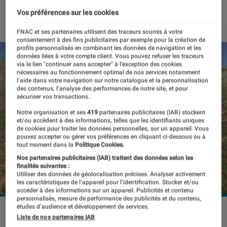
06 février 2022
・
Par
Kesso Diallo
Vos préférences sur les cookies
FNAC et ses partenaires utilisent des traceurs soumis à votre
consentement à des fins publicitaires par exemple pour la création de
profils personnalisés en combinant les données de navigation et les
données liées à votre compte client. Vous pouvez refuser les traceurs
via le lien "continuer sans accepter" à l’exception des cookies
nécessaires au fonctionnement optimal de nos services notamment
l’aide dans votre navigation sur notre catalogue et la personnalisation
des contenus, l’analyse des performances de notre site, et pour
sécuriser vos transactions.
Notre organisation et ses
419
partenaires publicitaires (IAB) stockent
et/ou accèdent à des informations, telles que les identifiants uniques
de cookies pour traiter les données personnelles, sur un appareil. Vous
pouvez accepter ou gérer vos préférences en cliquant ci-dessous ou à
tout moment dans la
Politique Cookies.
Nos partenaires publicitaires (IAB) traitent des données selon les
finalités suivantes :
Utiliser des données de géolocalisation précises. Analyser activement
les caractéristiques de l’appareil pour l’identification. Stocker et/ou
accéder à des informations sur un appareil. Publicités et contenu
personnalisés, mesure de performance des publicités et du contenu,
études d’audience et développement de services.
Des chiens robots pour surveiller la frontière.
©Ghost
Liste de nos partenaires IAB
Robotics