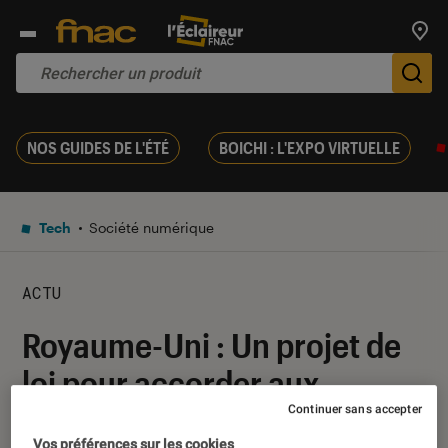
Trouv
De
NOS GUIDES DE L'ÉTÉ
BOICHI : L'EXPO VIRTUELLE
Tech
Société numérique
ACTU
Royaume-Uni : Un projet de
loi pour accorder aux
proches l’accès aux
Continuer sans accepter
Vos préférences sur les cookies