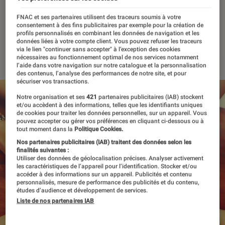
appareils numériques après
FNAC et ses partenaires utilisent des traceurs soumis à votre
un décès
consentement à des fins publicitaires par exemple pour la création de
profils personnalisés en combinant les données de navigation et les
données liées à votre compte client. Vous pouvez refuser les traceurs
01 février 2022
・
Par
Kesso Diallo
via le lien "continuer sans accepter" à l’exception des cookies
nécessaires au fonctionnement optimal de nos services notamment
l’aide dans votre navigation sur notre catalogue et la personnalisation
des contenus, l’analyse des performances de notre site, et pour
sécuriser vos transactions.
Notre organisation et ses
421
partenaires publicitaires (IAB) stockent
et/ou accèdent à des informations, telles que les identifiants uniques
de cookies pour traiter les données personnelles, sur un appareil. Vous
pouvez accepter ou gérer vos préférences en cliquant ci-dessous ou à
tout moment dans la
Politique Cookies.
Nos partenaires publicitaires (IAB) traitent des données selon les
finalités suivantes :
Utiliser des données de géolocalisation précises. Analyser activement
les caractéristiques de l’appareil pour l’identification. Stocker et/ou
accéder à des informations sur un appareil. Publicités et contenu
personnalisés, mesure de performance des publicités et du contenu,
études d’audience et développement de services.
Liste de nos partenaires IAB