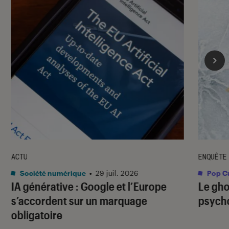
ACTU
ENQUÊTE
Société numérique
•
29 juil. 2026
Pop Cu
IA générative : Google et l’Europe
Le gho
s’accordent sur un marquage
psycho
obligatoire