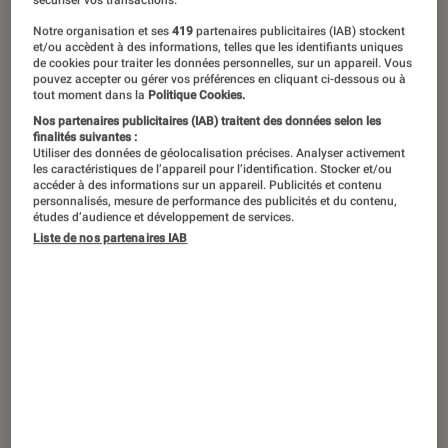
sécuriser vos transactions.
Notre organisation et ses
419
partenaires publicitaires (IAB) stockent
À rebours de la frénésie autour de
et/ou accèdent à des informations, telles que les identifiants uniques
de cookies pour traiter les données personnelles, sur un appareil. Vous
l’intelligence artificielle, Apple a
pouvez accepter ou gérer vos préférences en cliquant ci-dessous ou à
tout moment dans la
Politique Cookies.
adopté une posture beaucoup plus
Nos partenaires publicitaires (IAB) traitent des données selon les
mesurée lors de sa conférence
finalités suivantes :
Utiliser des données de géolocalisation précises. Analyser activement
développeurs. Une stratégie assumée
les caractéristiques de l’appareil pour l’identification. Stocker et/ou
accéder à des informations sur un appareil. Publicités et contenu
? Ou le signe d’un retard stratégique
personnalisés, mesure de performance des publicités et du contenu,
face à ses rivaux ? Décryptage.
études d’audience et développement de services.
Liste de nos partenaires IAB
Introduction
Depuis plusieurs mois, les rumeurs bruissaient
: cette WWDC 2025 – qui s’est tenue du 9 au 13
juin – serait la grande année de l’IA chez
Apple
.
Dans les coulisses, on parlait d’un Siri
réinventé, dopé à l’intelligence artificielle