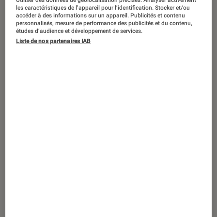
Le documentaire de France Télévisions sur Billie Eilish sera
les caractéristiques de l’appareil pour l’identification. Stocker et/ou
diffusé le 9 juin sur France 4.
©France Télévisions
accéder à des informations sur un appareil. Publicités et contenu
personnalisés, mesure de performance des publicités et du contenu,
études d’audience et développement de services.
Liste de nos partenaires IAB
France Télévisions propose sur France
4, ce 9 juin, un documentaire de 55
minutes consacré à l’icône de la
nouvelle génération, Billie Eilish. Ce
film explore son lien avec la France, sa
relation avec ses fans français, son
influence dans le paysage musical
hexagonal ainsi que ses
engagements.
Introduction
C’est une histoire de passion, de talent brut et