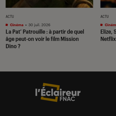
ACTU
ACTU
Cinéma
•
30 juil. 2026
Ciném
La Pat’ Patrouille
: à partir de quel
Elize,
âge peut-on voir le film
Mission
Netflix
Dino
?