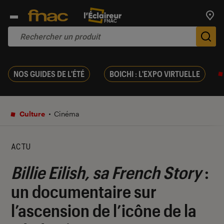
Trouv
De
NOS GUIDES DE L'ÉTÉ
BOICHI : L'EXPO VIRTUELLE
Culture
Cinéma
ACTU
Billie Eilish, sa French Story
:
un documentaire sur
l’ascension de l’icône de la