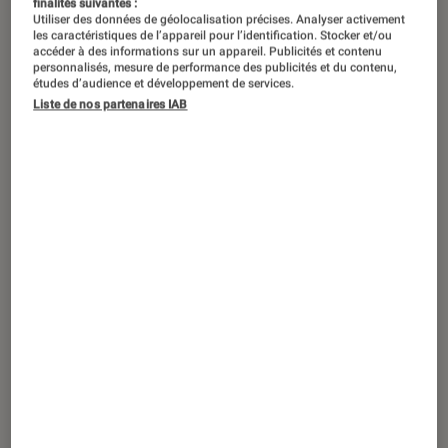
finalités suivantes :
Utiliser des données de géolocalisation précises. Analyser activement
Diffusée sur Netflix depuis le 23
les caractéristiques de l’appareil pour l’identification. Stocker et/ou
janvier, la saison 2 de
The Night Agent
accéder à des informations sur un appareil. Publicités et contenu
personnalisés, mesure de performance des publicités et du contenu,
offre une nouvelle intrigue pleine de
études d’audience et développement de services.
Liste de nos partenaires IAB
rebondissements, avec un final
explosif, mêlant conspiration et
drame.
Introduction
Succès aussi inattendu que phénoménal, la
première saison
de
The Night Agent
, diffusée
en 2023 sur Netflix, s’est hissée parmi les 10
séries
les plus visionnées de la plateforme.
Adapté du roman éponyme de
Matthew Quirk
,
ce thriller d’espionnage a captivé des millions
de spectateurs avec une recette simple, mais