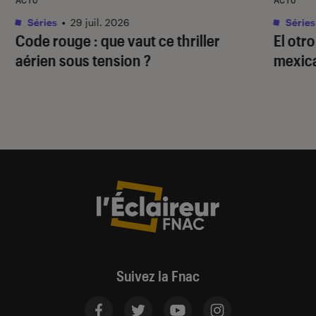
Séries
•
29 juil. 2026
Séries
Code rouge
: que vaut ce thriller
El otr
aérien sous tension ?
mexica
Suivez la Fnac