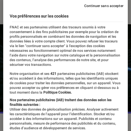
Continuer sans accepter
16 décembre 2021
・
Par
Alexandre Manceau
Vos préférences sur les cookies
FNAC et ses partenaires utilisent des traceurs soumis à votre
consentement à des fins publicitaires par exemple pour la création de
profils personnalisés en combinant les données de navigation et les
données liées à votre compte client. Vous pouvez refuser les traceurs
via le lien "continuer sans accepter" à l’exception des cookies
nécessaires au fonctionnement optimal de nos services notamment
l’aide dans votre navigation sur notre catalogue et la personnalisation
des contenus, l’analyse des performances de notre site, et pour
sécuriser vos transactions.
Notre organisation et ses
421
partenaires publicitaires (IAB) stockent
et/ou accèdent à des informations, telles que les identifiants uniques
de cookies pour traiter les données personnelles, sur un appareil. Vous
pouvez accepter ou gérer vos préférences en cliquant ci-dessous ou à
tout moment dans la
Politique Cookies.
Nos partenaires publicitaires (IAB) traitent des données selon les
finalités suivantes :
Utiliser des données de géolocalisation précises. Analyser activement
les caractéristiques de l’appareil pour l’identification. Stocker et/ou
accéder à des informations sur un appareil. Publicités et contenu
Les nostalgiques du premier épisode
Final Fantasy
personnalisés, mesure de performance des publicités et du contenu,
retrouveront un univers qu'ils connaissent bien en 2022.
études d’audience et développement de services.