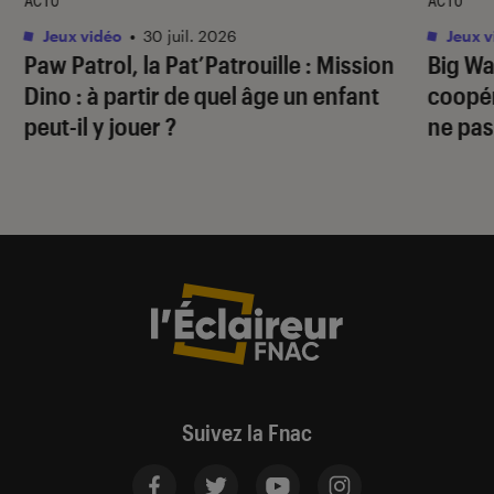
ACTU
ACTU
Jeux vidéo
•
30 juil. 2026
Jeux v
Paw Patrol, la Pat’Patrouille : Mission
Big Wa
Dino
: à partir de quel âge un enfant
coopér
peut-il y jouer ?
ne pas
Suivez la Fnac