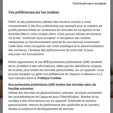
Continuer sans accepter
12 juillet 2024
・
Par
Lisa Muratore
Vos préférences sur les cookies
FNAC et ses partenaires utilisent des traceurs soumis à votre
consentement à des fins publicitaires par exemple pour la création de
profils personnalisés en combinant les données de navigation et les
données liées à votre compte client. Vous pouvez refuser les traceurs
via le lien "continuer sans accepter" à l’exception des cookies
nécessaires au fonctionnement optimal de nos services notamment
l’aide dans votre navigation sur notre catalogue et la personnalisation
des contenus, l’analyse des performances de notre site, et pour
sécuriser vos transactions.
Notre organisation et ses
419
partenaires publicitaires (IAB) stockent
et/ou accèdent à des informations, telles que les identifiants uniques
de cookies pour traiter les données personnelles, sur un appareil. Vous
pouvez accepter ou gérer vos préférences en cliquant ci-dessous ou à
tout moment dans la
Politique Cookies.
Nos partenaires publicitaires (IAB) traitent des données selon les
finalités suivantes :
Utiliser des données de géolocalisation précises. Analyser activement
les caractéristiques de l’appareil pour l’identification. Stocker et/ou
accéder à des informations sur un appareil. Publicités et contenu
Carbonne a dévoilé son nouvel EP, “Par nous-mêmes”.
personnalisés, mesure de performance des publicités et du contenu,
études d’audience et développement de services.
©Carbonne/Presse Citron/ ENT New York