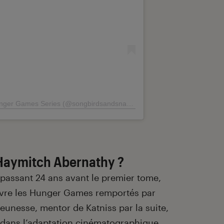
nger Games Series (@songbirdsandsnakes)
Haymitch Abernathy ?
passant 24 ans avant le premier tome,
vre les Hunger Games remportés par
unesse, mentor de Katniss par la suite,
dans l’adaptation cinématographique.