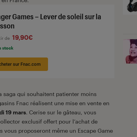
 en France.
ger Games – Lever de soleil sur la
sson
19,90€
tir de
n stock
cheter sur Fnac.com
la saga qui souhaitent patienter moins
asins Fnac réalisent une mise en vente en
di 19 mars
. Cerise sur le gâteau, vous
llector exclusif offert pour l’achat de
sins vous proposeront même un Escape Game