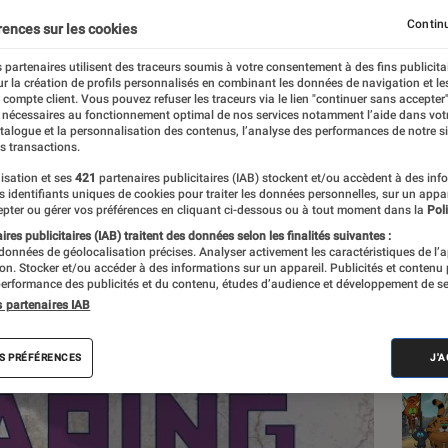
re et un nouveau film
Continu
rences sur les cookies
 partenaires utilisent des traceurs soumis à votre consentement à des fins publicita
r la création de profils personnalisés en combinant les données de navigation et l
e compte client. Vous pouvez refuser les traceurs via le lien "continuer sans accepter"
 nécessaires au fonctionnement optimal de nos services notamment l’aide dans vot
atalogue et la personnalisation des contenus, l’analyse des performances de notre si
s transactions.
isation et ses
421
partenaires publicitaires (IAB) stockent et/ou accèdent à des inf
Les
es identifiants uniques de cookies pour traiter les données personnelles, sur un appa
pter ou gérer vos préférences en cliquant ci-dessous ou à tout moment dans la
Poli
res publicitaires (IAB) traitent des données selon les finalités suivantes :
 données de géolocalisation précises. Analyser activement les caractéristiques de l’
tion. Stocker et/ou accéder à des informations sur un appareil. Publicités et contenu
erformance des publicités et du contenu, études d’audience et développement de se
s partenaires IAB
S PRÉFÉRENCES
J'