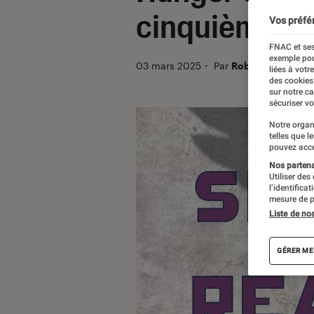
cinquième liv
Vos préfé
FNAC et ses
exemple pou
03 mars 2025
・
Par
Robin Negre
liées à votr
des cookies
sur notre c
sécuriser vo
Notre organ
telles que l
pouvez acce
Nos partenai
Utiliser des
l’identifica
mesure de p
Liste de no
GÉRER ME