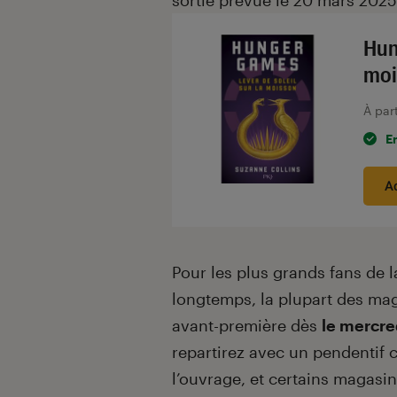
sortie prévue le 20 mars 2025
Hun
moi
À par
E
A
Pour les plus grands fans de 
longtemps, la plupart des mag
avant-première dès
le mercre
repartirez avec un pendentif co
l’ouvrage, et certains maga