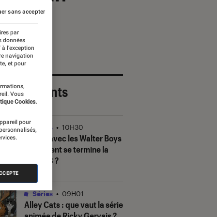
er sans accepter
ires par
es données
 à l’exception
re navigation
te, et pour
ormations,
 plus récents
reil. Vous
tique Cookies.
appareil pour
Séries
•
10H30
 personnalisés,
Ma vie avec les Walter Boys
rvices.
: comment se termine la
saison 3 ?
ACCEPTE
Séries
•
09H01
Alley Cats
: que vaut la série
animée de Ricky Gervais ?