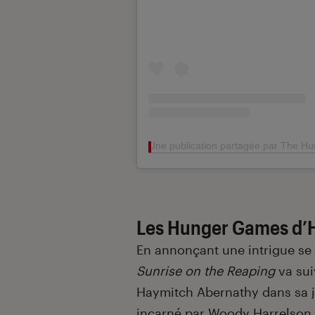
Une publication partagée par The Hu
Les Hunger Games d’
En annonçant une intrigue se 
Sunrise on the Reaping
va sui
Haymitch Abernathy dans sa je
incarné par Woody Harrelson 