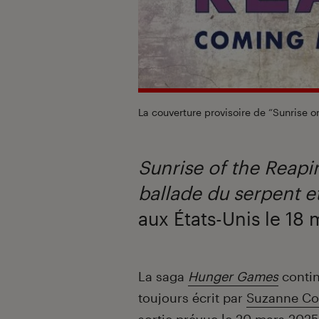
La couverture provisoire de “Sunrise o
Sunrise of the Reapi
ballade du serpent e
aux États-Unis le 18 
Introduction
La saga
Hunger Games
contin
toujours écrit par
Suzanne Col