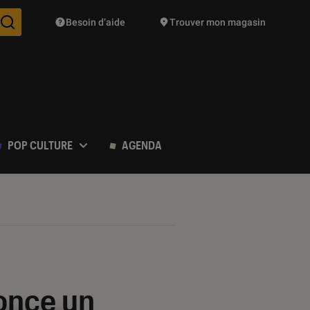
Besoin d’aide
Trouver mon magasin
Des suggestions de produits vont vous être proposées pendant vo
POP CULTURE
AGENDA
once un