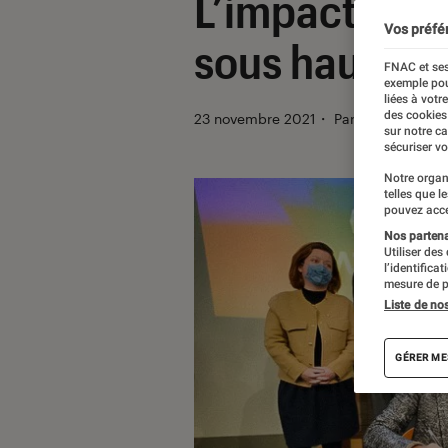
L’impact de l’i
Vos préfé
sous haute su
FNAC et ses
exemple pou
liées à votr
des cookies
23 novembre 2021
・
Par
Kesso Diallo
sur notre c
sécuriser vo
Notre organ
telles que l
pouvez acce
Nos partenai
Utiliser des
l’identifica
mesure de p
Liste de no
GÉRER ME