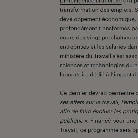
Introduction
L’intelligence artificielle
(IA) p
transformation des emplois. 
développement économique
,
profondément transformés par
cours des vingt prochaines a
entreprises et les salariés d
ministère du Travail
s’est asso
sciences et technologies du n
laboratoire dédié à l’impact de
Ce dernier devrait permettre
ses effets sur le travail, l’em
afin de faire évoluer les prat
publique »
. Financé pour une 
Travail, ce programme sera opé