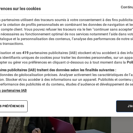
ntelligence artificielle s
Continu
rences sur les cookies
rveillance
 partenaires utilisent des traceurs soumis à votre consentement à des fins publicita
r la création de profils personnalisés en combinant les données de navigation et l
e compte client. Vous pouvez refuser les traceurs via le lien "continuer sans accepter"
 nécessaires au fonctionnement optimal de nos services notamment l’aide dans vot
atalogue et la personnalisation des contenus, l’analyse des performances de notre si
s transactions.
isation et ses
419
partenaires publicitaires (IAB) stockent et/ou accèdent à des inf
es identifiants uniques de cookies pour traiter les données personnelles, sur un appa
Les
pter ou gérer vos préférences en cliquant ci-dessous ou à tout moment dans la
Poli
res publicitaires (IAB) traitent des données selon les finalités suivantes :
 données de géolocalisation précises. Analyser activement les caractéristiques de l’
tion. Stocker et/ou accéder à des informations sur un appareil. Publicités et contenu
erformance des publicités et du contenu, études d’audience et développement de se
s partenaires IAB
S PRÉFÉRENCES
J'