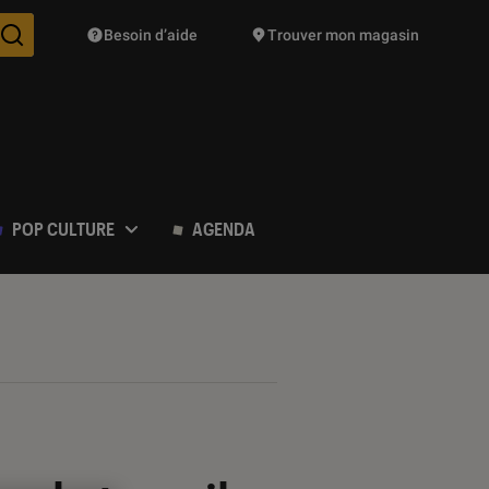
Besoin d’aide
Trouver mon magasin
Des suggestions de produits vont vous être proposées pendant vo
POP CULTURE
AGENDA