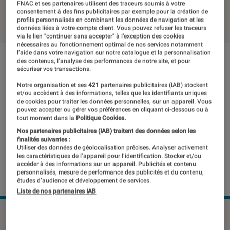
FNAC et ses partenaires utilisent des traceurs soumis à votre
18 novembre 2021
consentement à des fins publicitaires par exemple pour la création de
profils personnalisés en combinant les données de navigation et les
données liées à votre compte client. Vous pouvez refuser les traceurs
via le lien "continuer sans accepter" à l’exception des cookies
nécessaires au fonctionnement optimal de nos services notamment
l’aide dans votre navigation sur notre catalogue et la personnalisation
des contenus, l’analyse des performances de notre site, et pour
sécuriser vos transactions.
Notre organisation et ses
421
partenaires publicitaires (IAB) stockent
et/ou accèdent à des informations, telles que les identifiants uniques
de cookies pour traiter les données personnelles, sur un appareil. Vous
pouvez accepter ou gérer vos préférences en cliquant ci-dessous ou à
tout moment dans la
Politique Cookies.
Nos partenaires publicitaires (IAB) traitent des données selon les
finalités suivantes :
Utiliser des données de géolocalisation précises. Analyser activement
les caractéristiques de l’appareil pour l’identification. Stocker et/ou
accéder à des informations sur un appareil. Publicités et contenu
personnalisés, mesure de performance des publicités et du contenu,
études d’audience et développement de services.
Liste de nos partenaires IAB
Le Honor 50 est disponible depuis quelques semaines en
France.
©Honor 50