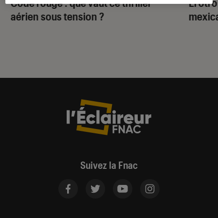
Code rouge
: que vaut ce thriller
El otr
aérien sous tension ?
mexica
Suivez la Fnac