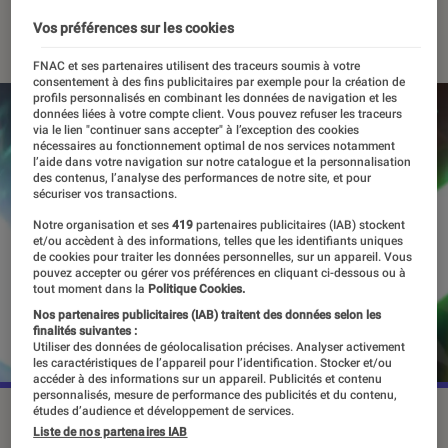
05 avril 2024
Vos préférences sur les cookies
FNAC et ses partenaires utilisent des traceurs soumis à votre
consentement à des fins publicitaires par exemple pour la création de
profils personnalisés en combinant les données de navigation et les
données liées à votre compte client. Vous pouvez refuser les traceurs
via le lien "continuer sans accepter" à l’exception des cookies
nécessaires au fonctionnement optimal de nos services notamment
l’aide dans votre navigation sur notre catalogue et la personnalisation
des contenus, l’analyse des performances de notre site, et pour
sécuriser vos transactions.
Notre organisation et ses
419
partenaires publicitaires (IAB) stockent
et/ou accèdent à des informations, telles que les identifiants uniques
de cookies pour traiter les données personnelles, sur un appareil. Vous
pouvez accepter ou gérer vos préférences en cliquant ci-dessous ou à
tout moment dans la
Politique Cookies.
Nos partenaires publicitaires (IAB) traitent des données selon les
finalités suivantes :
Utiliser des données de géolocalisation précises. Analyser activement
les caractéristiques de l’appareil pour l’identification. Stocker et/ou
accéder à des informations sur un appareil. Publicités et contenu
personnalisés, mesure de performance des publicités et du contenu,
études d’audience et développement de services.
Le général Grievous fera son retour dans la prochaine série
Liste de nos partenaires IAB
Star Wars.
©Disney +