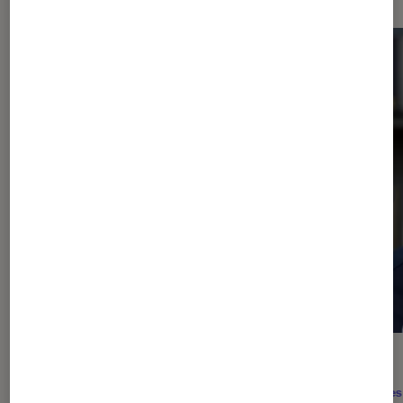
ACTU
ACTU
Pop Culture
•
05 août. 2026
Séries