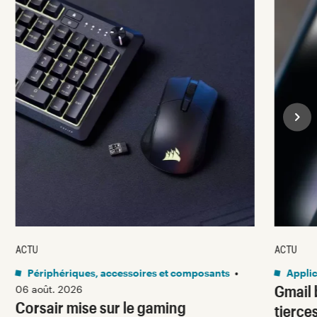
ACTU
ACTU
Périphériques, accessoires et composants
•
Applic
Gmail 
06 août. 2026
Corsair mise sur le gaming
tierces