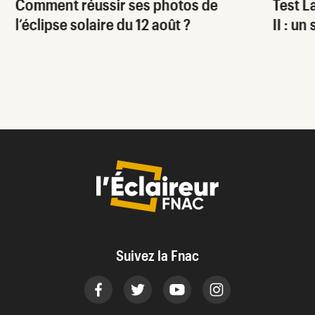
Comment réussir ses photos de
Test 
l’éclipse solaire du 12 août ?
II : un
Suivez la Fnac