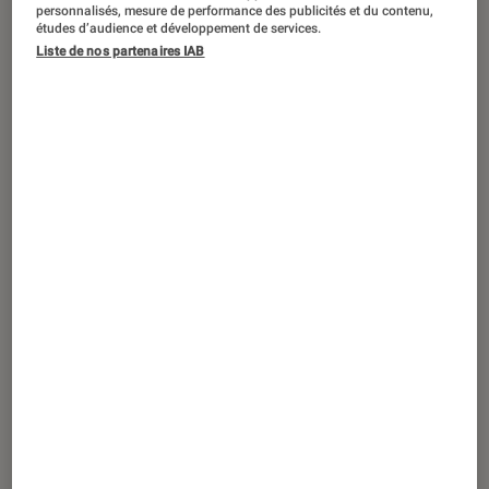
personnalisés, mesure de performance des publicités et du contenu,
études d’audience et développement de services.
Saint-Valentin oblige, nous vous avons
Liste de nos partenaires IAB
concocté une petite sélection sur
mesure de nos meilleures
recommandations pour bien préparer
cette fête des amoureux.ses…
Introduction
Tous nos offres pour la Saint-Valentin