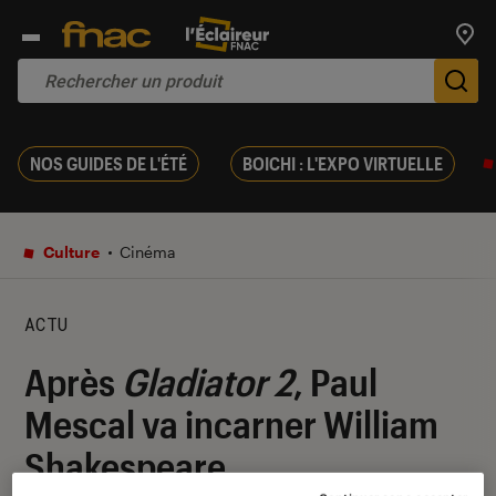
Trouv
De
NOS GUIDES DE L'ÉTÉ
BOICHI : L'EXPO VIRTUELLE
Culture
Cinéma
ACTU
Après
Gladiator 2
, Paul
Mescal va incarner William
Shakespeare