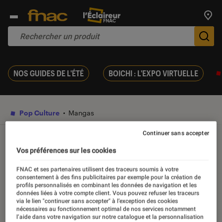
Trouv
De
NOS GUIDES DE L'ÉTÉ
BOICHI : L'EXPO VIRTUELLE
Pop Culture
Mangas
Continuer sans accepter
VIDÉO
Vos préférences sur les cookies
Shaman King, le conseil de
FNAC et ses partenaires utilisent des traceurs soumis à votre
consentement à des fins publicitaires par exemple pour la création de
Sora
profils personnalisés en combinant les données de navigation et les
données liées à votre compte client. Vous pouvez refuser les traceurs
via le lien "continuer sans accepter" à l’exception des cookies
nécessaires au fonctionnement optimal de nos services notamment
05 mars 2020
l’aide dans votre navigation sur notre catalogue et la personnalisation