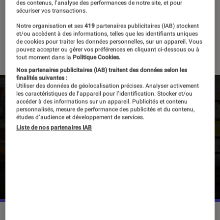
des contenus, l’analyse des performances de notre site, et pour
sécuriser vos transactions.
Notre organisation et ses
419
partenaires publicitaires (IAB) stockent
Manga du mois
et/ou accèdent à des informations, telles que les identifiants uniques
de cookies pour traiter les données personnelles, sur un appareil. Vous
51 vidéos
pouvez accepter ou gérer vos préférences en cliquant ci-dessous ou à
tout moment dans la
Politique Cookies.
Nos partenaires publicitaires (IAB) traitent des données selon les
finalités suivantes :
Utiliser des données de géolocalisation précises. Analyser activement
les caractéristiques de l’appareil pour l’identification. Stocker et/ou
accéder à des informations sur un appareil. Publicités et contenu
Pour lire la vidéo l’activation des cookies
personnalisés, mesure de performance des publicités et du contenu,
études d’audience et développement de services.
publicitaires est nécessaire.
Liste de nos partenaires IAB
Gérer mes préférences
Cliquer ici pour afficher la vidéo