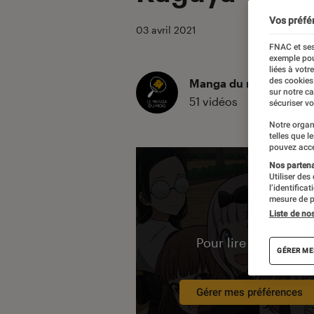
Vos préfé
03 avril 2021
FNAC et ses
exemple pou
liées à votr
des cookies
Manga du mois
sur notre c
51 vidéos
sécuriser vo
Notre organ
telles que l
pouvez acce
Nos partenai
Utiliser des
l’identifica
mesure de p
Liste de no
Pour lire la vidéo l’
GÉRER ME
Gérer mes préférences