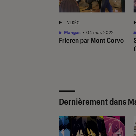
ÉO
VIDÉO
as
•
26 oct. 2021
Mangas
•
04 mar. 2022
ts of the Magical
Frieren par Mont Corvo
s par L’Ermite
rne
Dernièrement dans M