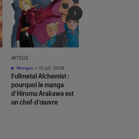
ARTICLE
ACTU
Mangas
•
12 juil. 2026
Animes
•
09 juil. 20
Fullmetal Alchemist
:
Ghost in the Shell
pourquoi le manga
il prédit l’avenir ?
d’Hiromu Arakawa est
un chef-d’œuvre