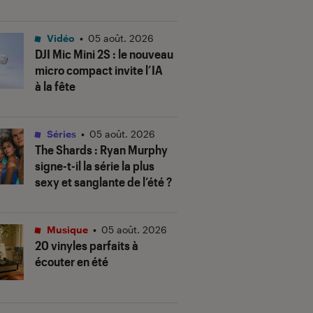
Vidéo
•
05 août. 2026
DJI Mic Mini 2S : le nouveau
micro compact invite l’IA
à la fête
Séries
•
05 août. 2026
The Shards
: Ryan Murphy
signe-t-il la série la plus
sexy et sanglante de l’été ?
Musique
•
05 août. 2026
20 vinyles parfaits à
écouter en été