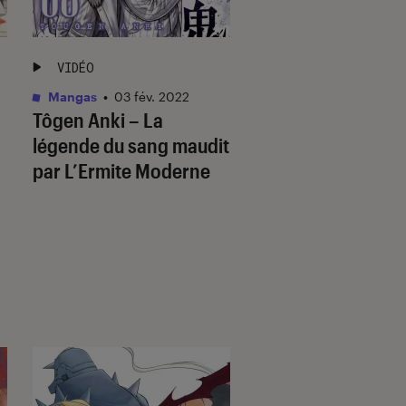
VIDÉO
VIDÉO
Mangas
•
03 fév. 2022
Mangas
•
08 avr. 202
Tôgen Anki – La
Mashle par Louis
légende du sang maudit
par L’Ermite Moderne