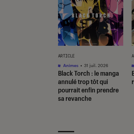
ARTICLE
A
as
•
30 juin 2026
Animes
•
31 juil. 2026
The Marshal King
,
Black Torch
: le manga
i signe un retour
annulé trop tôt qui
rqué
pourrait enfin prendre
sa revanche