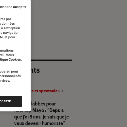
er sans accepter
ires par
es données
 à l’exception
re navigation
te, et pour
ormations,
reil. Vous
tique Cookies.
 plus récents
appareil pour
 personnalisés,
rvices.
Théâtre et spectacles
•
08H00
ACCEPTE
Sofia Belabbes pour
Ketchup Mayo
: “Depuis
que j’ai 8 ans, je sais que je
veux devenir humoriste”