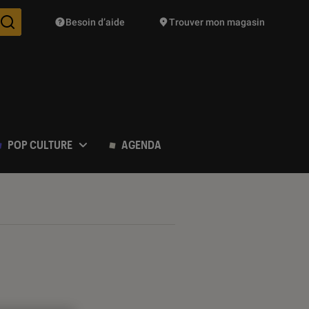
Besoin d’aide
Trouver mon magasin
Des suggestions de produits vont vous être proposées pendant vo
POP CULTURE
AGENDA