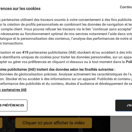
Continu
rences sur les cookies
 partenaires utilisent des traceurs soumis à votre consentement à des fins publicita
r la création de profils personnalisés en combinant les données de navigation et l
e compte client. Vous pouvez refuser les traceurs via le lien "continuer sans accepter"
 nécessaires au fonctionnement optimal de nos services notamment l’aide dans vot
atalogue et la personnalisation des contenus, l’analyse des performances de notre si
s transactions.
isation et ses
419
partenaires publicitaires (IAB) stockent et/ou accèdent à des inf
es identifiants uniques de cookies pour traiter les données personnelles, sur un appa
pter ou gérer vos préférences en cliquant ci-dessous ou à tout moment dans la
Poli
res publicitaires (IAB) traitent des données selon les finalités suivantes :
Les
 données de géolocalisation précises. Analyser activement les caractéristiques de l’
tion. Stocker et/ou accéder à des informations sur un appareil. Publicités et contenu
erformance des publicités et du contenu, études d’audience et développement de se
s partenaires IAB
activation des cookies publicitaires
S PRÉFÉRENCES
J'
est nécessaire.
Cliquer ici pour afficher la vidéo