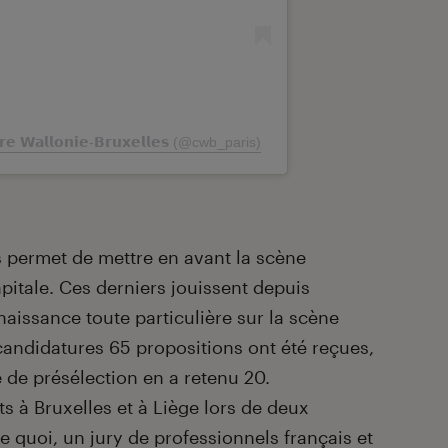
 𝗪𝗮𝗹𝗹𝗼𝗻𝗶𝗲-𝗕𝗿𝘂𝘅𝗲𝗹𝗹𝗲𝘀 (@cwb_paris)
s permet de mettre en avant la scène
pitale. Ces derniers jouissent depuis
aissance toute particulière sur la scène
candidatures 65 propositions ont été reçues,
 de présélection en a retenu 20.
ts à Bruxelles et à Liège lors de deux
de quoi, un jury de professionnels français et