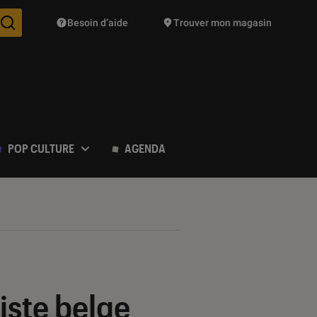
Besoin d’aide
Trouver mon magasin
Des suggestions de produits vont vous être proposées pendant vo
POP CULTURE
AGENDA
iste belge