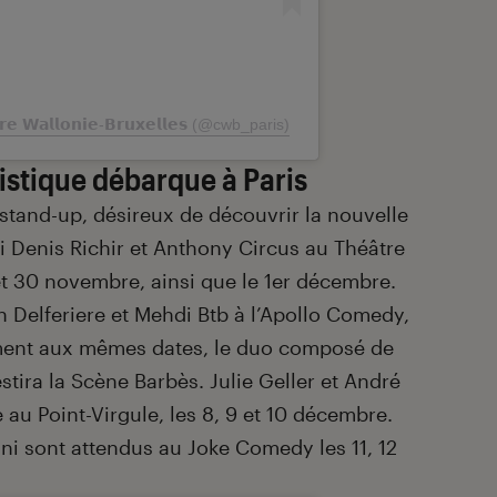
 𝗪𝗮𝗹𝗹𝗼𝗻𝗶𝗲-𝗕𝗿𝘂𝘅𝗲𝗹𝗹𝗲𝘀 (@cwb_paris)
stique débarque à Paris
stand-up, désireux de découvrir la nouvelle
i Denis Richir et Anthony Circus au Théâtre
t 30 novembre, ainsi que le 1er décembre.
n Delferiere et Mehdi Btb à l’Apollo Comedy,
ement aux mêmes dates, le duo composé de
stira la Scène Barbès. Julie Geller et André
u Point-Virgule, les 8, 9 et 10 décembre.
ini sont attendus au Joke Comedy les 11, 12