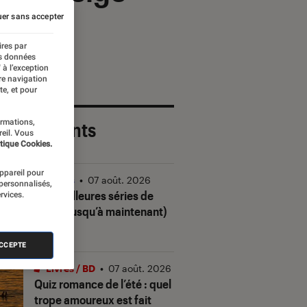
er sans accepter
ires par
es données
 à l’exception
re navigation
te, et pour
ormations,
 plus récents
reil. Vous
tique Cookies.
appareil pour
Séries
•
07 août. 2026
 personnalisés,
Les meilleures séries de
rvices.
2026 (jusqu’à maintenant)
ACCEPTE
Livres / BD
•
07 août. 2026
Quiz romance de l’été : quel
trope amoureux est fait