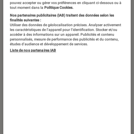
pouvez accepter ou gérer vos préférences en cliquant ci-dessous ou à
tout moment dans la
Politique Cookies.
Après des mois d’attente, Google a
Nos partenaires publicitaires (IAB) traitent des données selon les
enfin levé le voile sur ses Pixel 6 et
finalités suivantes :
Utiliser des données de géolocalisation précises. Analyser activement
Pixel 6 Pro. Ces deux téléphones
les caractéristiques de l’appareil pour l’identification. Stocker et/ou
accéder à des informations sur un appareil. Publicités et contenu
prometteurs marquent un tournant
personnalisés, mesure de performance des publicités et du contenu,
études d’audience et développement de services.
dans l’univers du smartphone pour le
Liste de nos partenaires IAB
géant américain.
Introduction
Google a présenté sa nouvelle gamme de
téléphones et, le moins que l’on puisse dire,
c’est qu’elle était très attendue. La firme de
Mountain View a évoqué ses futurs
smartphones
dès l’été
et a multiplié les indices
jusqu’à
sa conférence
du 19 octobre. Cet