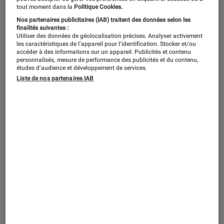
tout moment dans la
Politique Cookies.
Nos partenaires publicitaires (IAB) traitent des données selon les
finalités suivantes :
Quelques jours seulement après leur
Utiliser des données de géolocalisation précises. Analyser activement
les caractéristiques de l’appareil pour l’identification. Stocker et/ou
présentation, les iPhone 13 et iPhone
accéder à des informations sur un appareil. Publicités et contenu
13 Pro arrivent sur le marché. La
personnalisés, mesure de performance des publicités et du contenu,
études d’audience et développement de services.
nouvelle cuvée de smartphones
Liste de nos partenaires IAB
d’Apple est désormais disponible,
aussi bien en ligne que dans les
magasins.
Introduction
Dévoilés en grande pompe par Apple mi-
septembre, les iPhone 13 et
iPhone 13 Pro
sont
disponibles depuis quelques jours. Après une
courte période de précommande, les quatre
versions de l’iPhone ont fait leurs grands