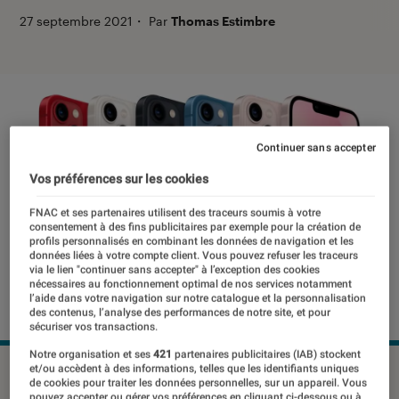
27 septembre 2021
・
Par
Thomas Estimbre
Continuer sans accepter
Vos préférences sur les cookies
FNAC et ses partenaires utilisent des traceurs soumis à votre
consentement à des fins publicitaires par exemple pour la création de
profils personnalisés en combinant les données de navigation et les
données liées à votre compte client. Vous pouvez refuser les traceurs
via le lien "continuer sans accepter" à l’exception des cookies
nécessaires au fonctionnement optimal de nos services notamment
l’aide dans votre navigation sur notre catalogue et la personnalisation
des contenus, l’analyse des performances de notre site, et pour
sécuriser vos transactions.
Notre organisation et ses
421
partenaires publicitaires (IAB) stockent
et/ou accèdent à des informations, telles que les identifiants uniques
L'iPhone 13, le classique d'Apple fait le lien entre les
de cookies pour traiter les données personnelles, sur un appareil. Vous
variantes.
©Apple
pouvez accepter ou gérer vos préférences en cliquant ci-dessous ou à