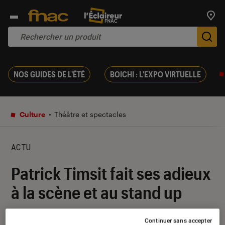
Trouv
De
NOS GUIDES DE L'ÉTÉ
BOICHI : L'EXPO VIRTUELLE
Culture
Théâtre et spectacles
ACTU
Patrick Timsit fait ses adieux
à la scène et au stand up
15 novembre 2023
・
Par
Robin Negre
Continuer sans accepter