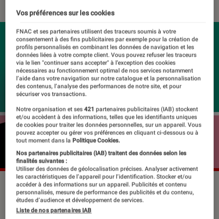
Vos préférences sur les cookies
FNAC et ses partenaires utilisent des traceurs soumis à votre
consentement à des fins publicitaires par exemple pour la création de
profils personnalisés en combinant les données de navigation et les
données liées à votre compte client. Vous pouvez refuser les traceurs
via le lien "continuer sans accepter" à l’exception des cookies
nécessaires au fonctionnement optimal de nos services notamment
l’aide dans votre navigation sur notre catalogue et la personnalisation
des contenus, l’analyse des performances de notre site, et pour
sécuriser vos transactions.
Notre organisation et ses
421
partenaires publicitaires (IAB) stockent
et/ou accèdent à des informations, telles que les identifiants uniques
de cookies pour traiter les données personnelles, sur un appareil. Vous
pouvez accepter ou gérer vos préférences en cliquant ci-dessous ou à
tout moment dans la
Politique Cookies.
Nos partenaires publicitaires (IAB) traitent des données selon les
finalités suivantes :
Utiliser des données de géolocalisation précises. Analyser activement
les caractéristiques de l’appareil pour l’identification. Stocker et/ou
L'affiche du dernier spectacle de Patrick Timsit.
©La Petite
accéder à des informations sur un appareil. Publicités et contenu
personnalisés, mesure de performance des publicités et du contenu,
Manhattan et Gilbert Coullier Productions
études d’audience et développement de services.
Liste de nos partenaires IAB