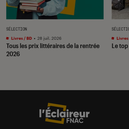
SÉLECTION
SÉLECTI
Livres / BD
•
28 juil. 2026
Livres
Tous les prix littéraires de la rentrée
Le top
2026