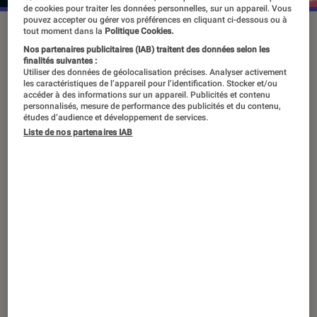
de cookies pour traiter les données personnelles, sur un appareil. Vous
pouvez accepter ou gérer vos préférences en cliquant ci-dessous ou à
La série “Irrésistible“ sort ce 20 septembre sur Disney+.
tout moment dans la
Politique Cookies.
©The Walt Disney Company/Disney +
Nos partenaires publicitaires (IAB) traitent des données selon les
finalités suivantes :
Utiliser des données de géolocalisation précises. Analyser activement
les caractéristiques de l’appareil pour l’identification. Stocker et/ou
accéder à des informations sur un appareil. Publicités et contenu
La musicienne et comédienne joue
personnalisés, mesure de performance des publicités et du contenu,
une podcasteuse en vogue qui fait
études d’audience et développement de services.
Liste de nos partenaires IAB
des crises d’angoisse chaque fois
qu’elle est proche de l’homme qui
l’attire. Un traitement léger et
malicieux pour évoquer les relations
toxiques et leurs conséquences.
C’est la première fois que vous êtes
la tête d’affiche d’une série. Qu’est-