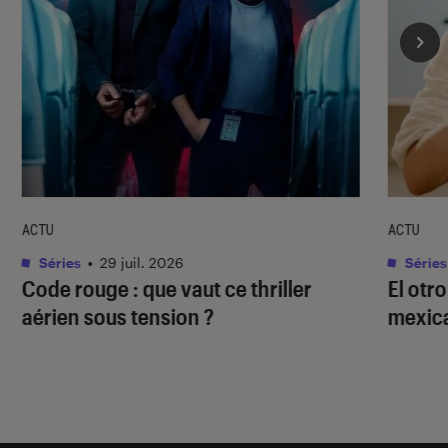
ACTU
ACTU
Séries
•
29 juil. 2026
Séries
Code rouge
: que vaut ce thriller
El otr
aérien sous tension ?
mexica