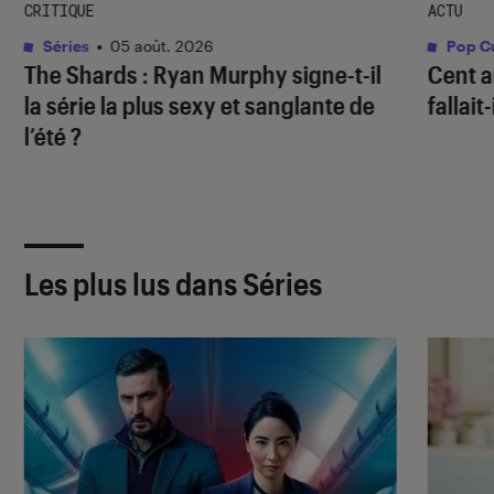
CRITIQUE
ACTU
Séries
•
05 août. 2026
Pop Cu
The Shards
: Ryan Murphy signe-t-il
Cent a
la série la plus sexy et sanglante de
fallait
l’été ?
Les plus lus dans Séries