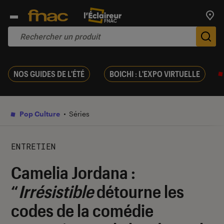
Trouv
De
NOS GUIDES DE L'ÉTÉ
BOICHI : L'EXPO VIRTUELLE
Pop Culture
Séries
ENTRETIEN
Camelia Jordana :
“
Irrésistible
détourne les
codes de la comédie