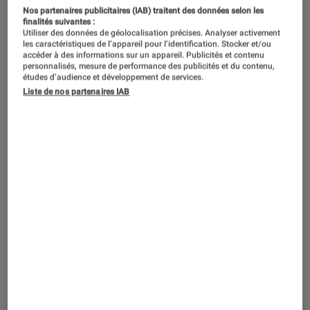
La série “The Changeling” est disponible sur Apple TV+
Nos partenaires publicitaires (IAB) traitent des données selon les
depuis le 8 septembre.
©Apple TV+
finalités suivantes :
Utiliser des données de géolocalisation précises. Analyser activement
les caractéristiques de l’appareil pour l’identification. Stocker et/ou
accéder à des informations sur un appareil. Publicités et contenu
personnalisés, mesure de performance des publicités et du contenu,
Costumière de talent, Ane Crabtree a
études d’audience et développement de services.
travaillé sur des productions comme
Liste de nos partenaires IAB
The Handmaid’s Tale
et
Westworld
. On
l’a rencontrée à l’occasion de la sortie
de son nouveau terrain de jeu
horrifique,
The Changeling
.
Qu’est-ce qui vous intéressait dans
The Changeling
? Pourquoi avez-
vous rejoint cette aventure ?
À l’époque, j’avais reçu
sept scénarios
pour des