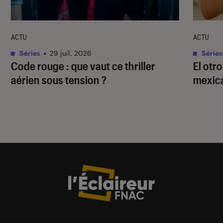
ACTU
ACTU
Séries
•
29 juil. 2026
Séries
Code rouge
: que vaut ce thriller
El otr
aérien sous tension ?
mexica