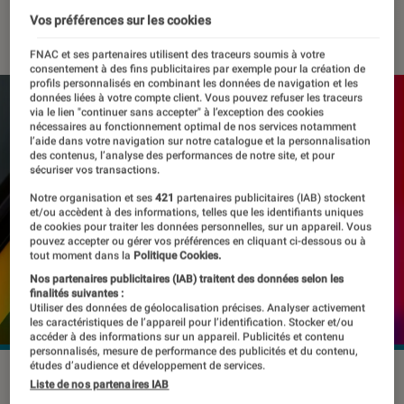
Vos préférences sur les cookies
27 août 2023
・
Par
Kesso Diallo
FNAC et ses partenaires utilisent des traceurs soumis à votre
consentement à des fins publicitaires par exemple pour la création de
profils personnalisés en combinant les données de navigation et les
données liées à votre compte client. Vous pouvez refuser les traceurs
via le lien "continuer sans accepter" à l’exception des cookies
nécessaires au fonctionnement optimal de nos services notamment
l’aide dans votre navigation sur notre catalogue et la personnalisation
des contenus, l’analyse des performances de notre site, et pour
sécuriser vos transactions.
Notre organisation et ses
421
partenaires publicitaires (IAB) stockent
et/ou accèdent à des informations, telles que les identifiants uniques
de cookies pour traiter les données personnelles, sur un appareil. Vous
pouvez accepter ou gérer vos préférences en cliquant ci-dessous ou à
tout moment dans la
Politique Cookies.
Nos partenaires publicitaires (IAB) traitent des données selon les
finalités suivantes :
Utiliser des données de géolocalisation précises. Analyser activement
les caractéristiques de l’appareil pour l’identification. Stocker et/ou
accéder à des informations sur un appareil. Publicités et contenu
personnalisés, mesure de performance des publicités et du contenu,
études d’audience et développement de services.
Des messages d'erreur dans les articles peuvent révéler le
Liste de nos partenaires IAB
plagiat.
©Koshiro K / Shutterstock