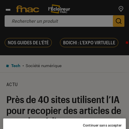
Trouv
De
NOS GUIDES DE L'ÉTÉ
BOICHI : L'EXPO VIRTUELLE
Tech
Société numérique
ACTU
Près de 40 sites utilisent l’IA
pour recopier des articles de
grands médias
Continuer sans accepter