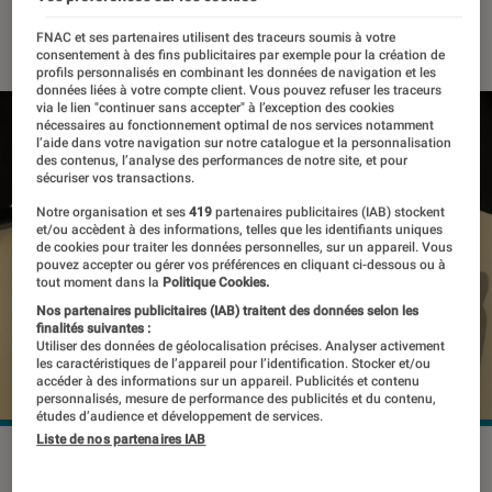
27 juin 2023
・
Par
Kesso Diallo
FNAC et ses partenaires utilisent des traceurs soumis à votre
consentement à des fins publicitaires par exemple pour la création de
profils personnalisés en combinant les données de navigation et les
données liées à votre compte client. Vous pouvez refuser les traceurs
via le lien "continuer sans accepter" à l’exception des cookies
nécessaires au fonctionnement optimal de nos services notamment
l’aide dans votre navigation sur notre catalogue et la personnalisation
des contenus, l’analyse des performances de notre site, et pour
sécuriser vos transactions.
Notre organisation et ses
419
partenaires publicitaires (IAB) stockent
et/ou accèdent à des informations, telles que les identifiants uniques
de cookies pour traiter les données personnelles, sur un appareil. Vous
pouvez accepter ou gérer vos préférences en cliquant ci-dessous ou à
tout moment dans la
Politique Cookies.
Nos partenaires publicitaires (IAB) traitent des données selon les
finalités suivantes :
Utiliser des données de géolocalisation précises. Analyser activement
les caractéristiques de l’appareil pour l’identification. Stocker et/ou
accéder à des informations sur un appareil. Publicités et contenu
personnalisés, mesure de performance des publicités et du contenu,
études d’audience et développement de services.
Liste de nos partenaires IAB
Les élèves ne seront pas pénalisés pour avoir utilisé
ChatGPT.
©Martin of Sweden / Shutterstock