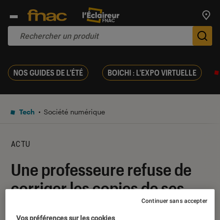
Trouv
De
NOS GUIDES DE L'ÉTÉ
BOICHI : L'EXPO VIRTUELLE
Tech
Société numérique
ACTU
Une professeure refuse de
corriger les copies de ses
élèves rédigées par ChatGPT
Continuer sans accepter
Vos préférences sur les cookies