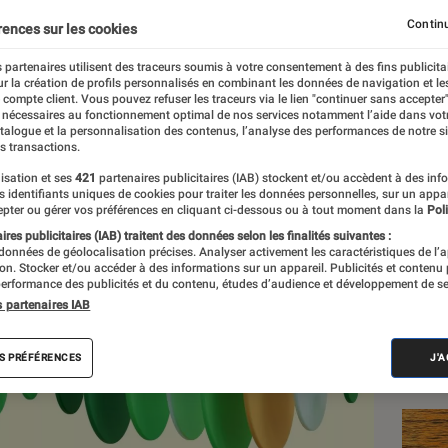
 Voicebox, un modèle d’
Continu
rences sur les cookies
èse vocale
 partenaires utilisent des traceurs soumis à votre consentement à des fins publicita
r la création de profils personnalisés en combinant les données de navigation et l
e compte client. Vous pouvez refuser les traceurs via le lien "continuer sans accepter"
 nécessaires au fonctionnement optimal de nos services notamment l’aide dans vot
atalogue et la personnalisation des contenus, l’analyse des performances de notre si
s transactions.
isation et ses
421
partenaires publicitaires (IAB) stockent et/ou accèdent à des inf
es identifiants uniques de cookies pour traiter les données personnelles, sur un appa
Les
pter ou gérer vos préférences en cliquant ci-dessous ou à tout moment dans la
Poli
res publicitaires (IAB) traitent des données selon les finalités suivantes :
 données de géolocalisation précises. Analyser activement les caractéristiques de l’
tion. Stocker et/ou accéder à des informations sur un appareil. Publicités et contenu
erformance des publicités et du contenu, études d’audience et développement de se
s partenaires IAB
S PRÉFÉRENCES
J'