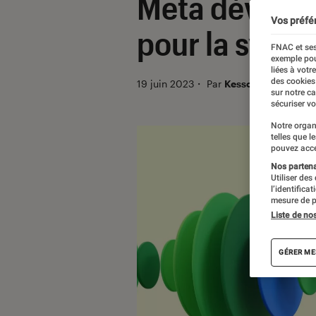
Meta dévoile
Vos préfé
pour la synth
FNAC et ses
exemple pou
liées à votr
des cookies
19 juin 2023
・
Par
Kesso Diallo
sur notre c
sécuriser vo
Notre organ
telles que l
pouvez acce
Nos partenai
Utiliser des
l’identifica
mesure de p
Liste de no
GÉRER ME