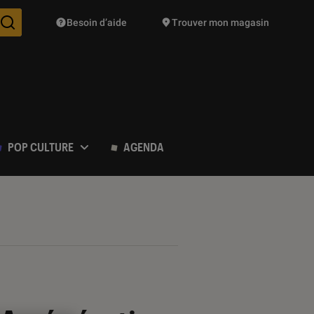
Besoin d’aide
Trouver mon magasin
Des suggestions de produits vont vous être proposées pendant vo
POP CULTURE
AGENDA