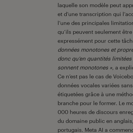
laquelle son modèle peut appr
et d’une transcription qui l’
l’une des principales limitati
qu’ils peuvent seulement êtr
expressément pour cette tâc
données monotones et propres –
donc qu’en quantités limitées 
sonnent monotones »
, a expl
Ce n’est pas le cas de Voicebo
données vocales variées sans
étiquetées grâce à une méthod
branche pour le former. Le mo
000 heures de discours enregi
du domaine public en anglais,
portugais. Meta AI a commenc