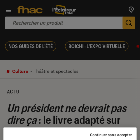
Trouv
De
NOS GUIDES DE L'ÉTÉ
BOICHI : L'EXPO VIRTUELLE
Culture
Théâtre et spectacles
ACTU
Un président ne devrait pas
dire ça
: le livre adapté sur
les planches du Théâtre
Continuer sans accepter