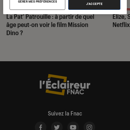
GÉRER MES PRÉFÉRENCES
J'ACCEPTE
Cinéma
•
30 juil. 2026
Ciném
La Pat’ Patrouille
: à partir de quel
Elize,
âge peut-on voir le film
Mission
Netflix
Dino
?
Suivez la Fnac