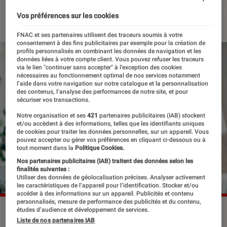
13 février 2023
・
Par
Lisa Muratore
Vos préférences sur les cookies
FNAC et ses partenaires utilisent des traceurs soumis à votre
consentement à des fins publicitaires par exemple pour la création de
profils personnalisés en combinant les données de navigation et les
données liées à votre compte client. Vous pouvez refuser les traceurs
via le lien "continuer sans accepter" à l’exception des cookies
nécessaires au fonctionnement optimal de nos services notamment
l’aide dans votre navigation sur notre catalogue et la personnalisation
des contenus, l’analyse des performances de notre site, et pour
sécuriser vos transactions.
Notre organisation et ses
421
partenaires publicitaires (IAB) stockent
et/ou accèdent à des informations, telles que les identifiants uniques
de cookies pour traiter les données personnelles, sur un appareil. Vous
pouvez accepter ou gérer vos préférences en cliquant ci-dessous ou à
tout moment dans la
Politique Cookies.
Nos partenaires publicitaires (IAB) traitent des données selon les
finalités suivantes :
Utiliser des données de géolocalisation précises. Analyser activement
les caractéristiques de l’appareil pour l’identification. Stocker et/ou
accéder à des informations sur un appareil. Publicités et contenu
personnalisés, mesure de performance des publicités et du contenu,
études d’audience et développement de services.
Pierre Niney va incarner le Comte de Monte-Cristo dans un
Liste de nos partenaires IAB
film éponyme.
©Caroline Dubois / SINGLE MAN