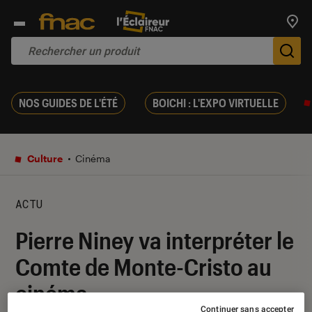
Trouv
De
NOS GUIDES DE L'ÉTÉ
BOICHI : L'EXPO VIRTUELLE
Culture
Cinéma
ACTU
Pierre Niney va interpréter le
Comte de Monte-Cristo au
cinéma
Continuer sans accepter