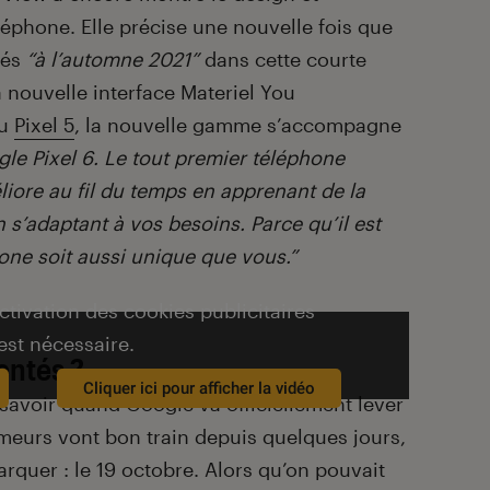
léphone. Elle précise une nouvelle fois que
cés
“à l’automne 2021”
dans cette courte
 nouvelle interface Materiel You
du
Pixel 5
, la nouvelle gamme s’accompagne
gle Pixel 6. Le tout premier téléphone
iore au fil du temps en apprenant de la
n s’adaptant à vos besoins. Parce qu’il est
one soit aussi unique que vous.”
activation des cookies publicitaires
est nécessaire.
entés ?
Cliquer ici pour afficher la vidéo
savoir quand Google va officiellement lever
rumeurs vont bon train depuis quelques jours,
quer : le 19 octobre. Alors qu’on pouvait