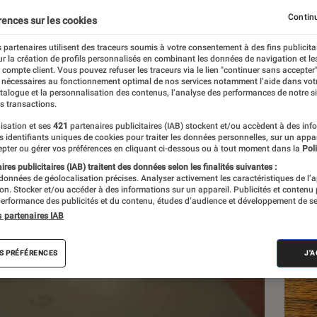
Continu
rences sur les cookies
 partenaires utilisent des traceurs soumis à votre consentement à des fins publicita
r la création de profils personnalisés en combinant les données de navigation et l
imbre
e compte client. Vous pouvez refuser les traceurs via le lien "continuer sans accepter"
 nécessaires au fonctionnement optimal de nos services notamment l’aide dans vot
atalogue et la personnalisation des contenus, l’analyse des performances de notre si
s transactions.
isation et ses
421
partenaires publicitaires (IAB) stockent et/ou accèdent à des inf
Les
es identifiants uniques de cookies pour traiter les données personnelles, sur un appa
pter ou gérer vos préférences en cliquant ci-dessous ou à tout moment dans la
Poli
res publicitaires (IAB) traitent des données selon les finalités suivantes :
 données de géolocalisation précises. Analyser activement les caractéristiques de l’
tion. Stocker et/ou accéder à des informations sur un appareil. Publicités et contenu
erformance des publicités et du contenu, études d’audience et développement de se
s partenaires IAB
S PRÉFÉRENCES
J'