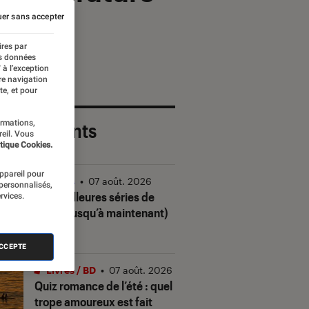
er sans accepter
ires par
es données
 à l’exception
re navigation
te, et pour
ormations,
 plus récents
reil. Vous
tique Cookies.
appareil pour
Séries
•
07 août. 2026
 personnalisés,
Les meilleures séries de
rvices.
2026 (jusqu’à maintenant)
ACCEPTE
Livres / BD
•
07 août. 2026
Quiz romance de l’été : quel
trope amoureux est fait