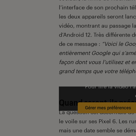
l’interface de son prochain té
les deux appareils seront lan
vidéo, montrant au passage la
d’Android 12. Très différente 
de ce message :
“Voici le Goo
entièrement Google qui s’amél
façon dont vous l’utilisez et e
grand temps que votre téléph
Pour lire la vidéo l’
Quand seront-ils prés
Gérer mes préférences
La question est désormais de 
le voile sur ses Pixel 6. Les 
mais une date semble se démar