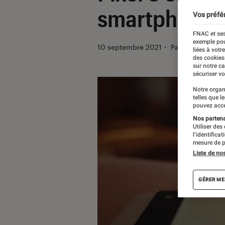
smartphones
Vos préfé
FNAC et ses
exemple pou
10 septembre 2021
・
Par
Thomas Est
liées à votr
des cookies
sur notre c
sécuriser vo
Notre organ
telles que l
pouvez acce
Nos partenai
Utiliser des
l’identifica
mesure de p
Liste de no
GÉRER ME