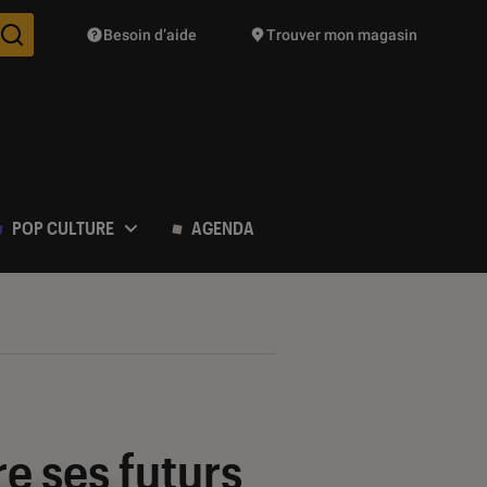
Besoin d’aide
Trouver mon magasin
Des suggestions de produits vont vous être proposées pendant vo
POP CULTURE
AGENDA
re ses futurs