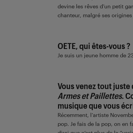
devine les rêves d’un petit g
chanteur, malgré ses origines 
OETE, qui êtes-vous ?
Je suis un jeune homme de 23 
Vous venez tout juste 
Armes et Paillettes
. C
musique que vous écr
Récemment, l’artiste November
pop. Je fais de la pop, on en f
dirai que c’est plus de la “vari