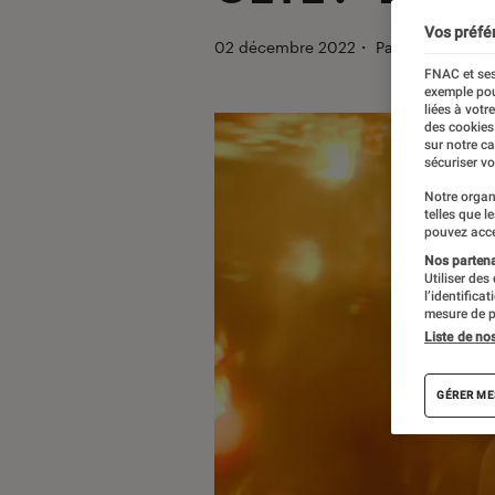
Vos préfé
02 décembre 2022
・
Par
Marina Vigu
FNAC et ses
exemple pou
liées à votr
des cookies
sur notre c
sécuriser vo
Notre organ
telles que l
pouvez acce
Nos partenai
Utiliser des
l’identifica
mesure de p
Liste de no
GÉRER ME