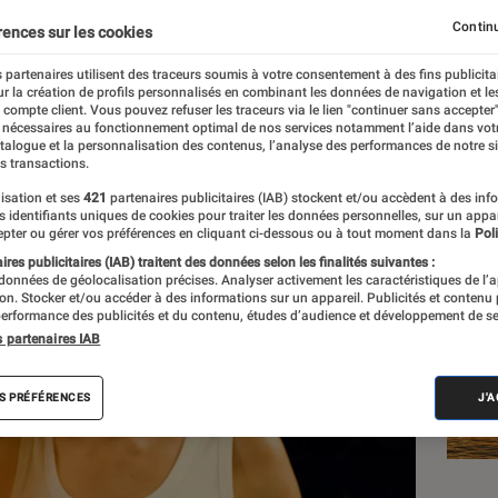
Continu
rences sur les cookies
ier
 partenaires utilisent des traceurs soumis à votre consentement à des fins publicita
r la création de profils personnalisés en combinant les données de navigation et l
e compte client. Vous pouvez refuser les traceurs via le lien "continuer sans accepter"
 nécessaires au fonctionnement optimal de nos services notamment l’aide dans vot
Les
atalogue et la personnalisation des contenus, l’analyse des performances de notre si
s transactions.
isation et ses
421
partenaires publicitaires (IAB) stockent et/ou accèdent à des inf
es identifiants uniques de cookies pour traiter les données personnelles, sur un appa
pter ou gérer vos préférences en cliquant ci-dessous ou à tout moment dans la
Poli
res publicitaires (IAB) traitent des données selon les finalités suivantes :
 données de géolocalisation précises. Analyser activement les caractéristiques de l’
tion. Stocker et/ou accéder à des informations sur un appareil. Publicités et contenu
erformance des publicités et du contenu, études d’audience et développement de se
s partenaires IAB
S PRÉFÉRENCES
J'