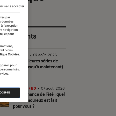
er sans accepter
ires par
es données
 à l’exception
re navigation
 plus récents
te, et pour
ormations,
reil. Vous
tique Cookies.
Séries
•
07 août. 2026
Les meilleures séries de
appareil pour
2026 (jusqu’à maintenant)
 personnalisés,
rvices.
Livres / BD
•
07 août. 2026
ACCEPTE
Quiz romance de l’été : quel
trope amoureux est fait
pour vous ?