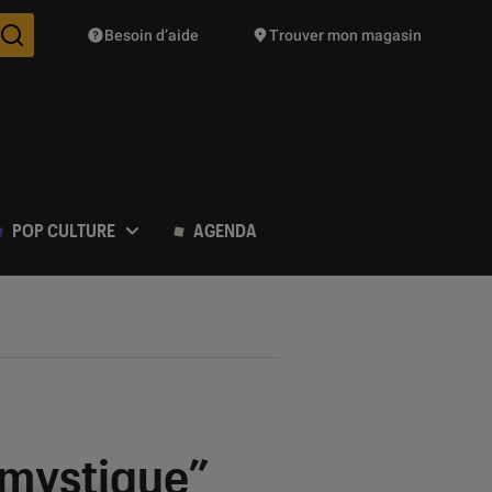
Besoin d’aide
Trouver mon magasin
Des suggestions de produits vont vous être proposées pendant vo
POP CULTURE
AGENDA
s mystique”