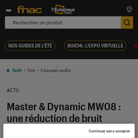
Trouv
De
NOS GUIDES DE L'ÉTÉ
BOICHI : L'EXPO VIRTUELLE
Tech
Son
Casques audio
ACTU
Master & Dynamic MW08 :
une réduction de bruit
améliorée et une autonomie
Continuer sans accepter