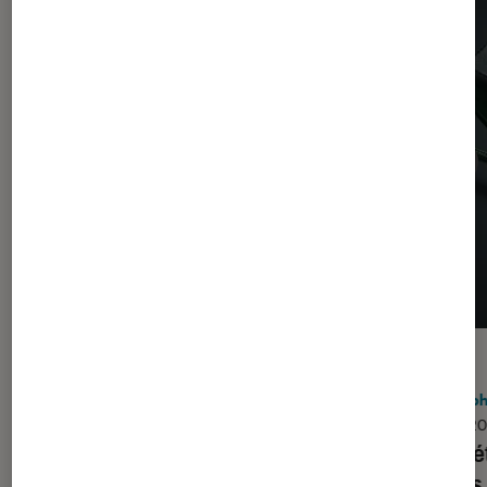
ACTU
ACTU
Périphériques, accessoires et composants
•
Périph
17 mar. 2026
11 fév. 2
Nvidia s’attire les foudres des
On n’ét
joueurs en dévoilant son DLSS 5
souris