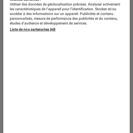
Lors de son sa courte conférence
Utiliser des données de géolocalisation précises. Analyser activement
Game On au CES 2021 de Las Vegas,
les caractéristiques de l’appareil pour l’identification. Stocker et/ou
accéder à des informations sur un appareil. Publicités et contenu
Nvidia a annoncé l’arrivée des
personnalisés, mesure de performance des publicités et du contenu,
études d’audience et développement de services.
GeForce RTX 30 pour PC portables. La
Liste de nos partenaires IAB
marque a aussi officialisé la GeForce
RTX 3060, sa nouvelle carte
graphique de bureau.
Introduction
Le CES ne figure pas parmi les priorités de
Nvidia qui a déjà levé le voile sur sa nouvelle
génération de cartes graphiques. La firme au
caméléon a connu une année 2020
particulière, marquée par
l’annonce de ses GPU
GeForce RTX série 30
et le
rachat d’ARM
.
Depuis, les cartes basées sur l’architecture