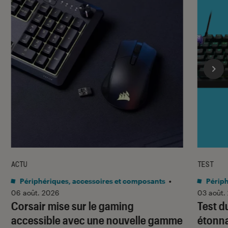
ACTU
TEST
Périphériques, accessoires et composants
•
Périph
06 août. 2026
03 août.
Corsair mise sur le gaming
Test d
accessible avec une nouvelle gamme
étonna