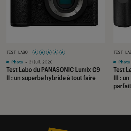
TEST LABO
TEST LA
Noté 5 étoiles sur 5
Photo
•
31 juil. 2026
Photo
Test Labo du PANASONIC Lumix G9
Test 
II : un superbe hybride à tout faire
III : 
parfai