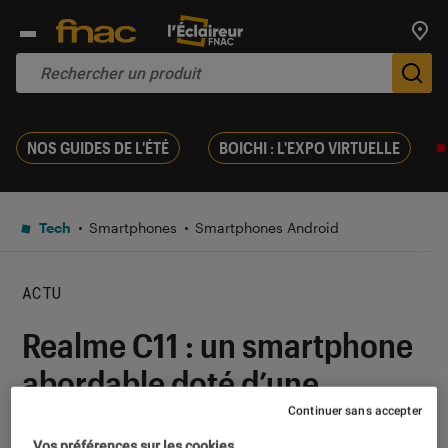
Trouv
De
NOS GUIDES DE L'ÉTÉ
BOICHI : L'EXPO VIRTUELLE
Tech
Smartphones
Smartphones Android
ACTU
Realme C11 : un smartphone
abordable doté d’une
batterie de 5000 mAh
Continuer sans accepter
Vos préférences sur les cookies