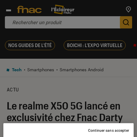
Trouv
De
NOS GUIDES DE L'ÉTÉ
BOICHI : L'EXPO VIRTUELLE
Tech
Smartphones
Smartphones Android
ACTU
Le realme X50 5G lancé en
exclusivité chez Fnac Darty
Continuer sans accepter
11 août 2020
・
Par
Mathieu Freitas