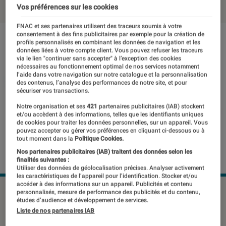
Vos préférences sur les cookies
FNAC et ses partenaires utilisent des traceurs soumis à votre
consentement à des fins publicitaires par exemple pour la création de
profils personnalisés en combinant les données de navigation et les
données liées à votre compte client. Vous pouvez refuser les traceurs
via le lien "continuer sans accepter" à l’exception des cookies
nécessaires au fonctionnement optimal de nos services notamment
l’aide dans votre navigation sur notre catalogue et la personnalisation
des contenus, l’analyse des performances de notre site, et pour
sécuriser vos transactions.
Notre organisation et ses
421
partenaires publicitaires (IAB) stockent
et/ou accèdent à des informations, telles que les identifiants uniques
de cookies pour traiter les données personnelles, sur un appareil. Vous
pouvez accepter ou gérer vos préférences en cliquant ci-dessous ou à
tout moment dans la
Politique Cookies.
Nos partenaires publicitaires (IAB) traitent des données selon les
finalités suivantes :
Utiliser des données de géolocalisation précises. Analyser activement
les caractéristiques de l’appareil pour l’identification. Stocker et/ou
accéder à des informations sur un appareil. Publicités et contenu
personnalisés, mesure de performance des publicités et du contenu,
études d’audience et développement de services.
Realme a décidé de s’associer au
Liste de nos partenaires IAB
groupe Fnac Darty pour le lancement