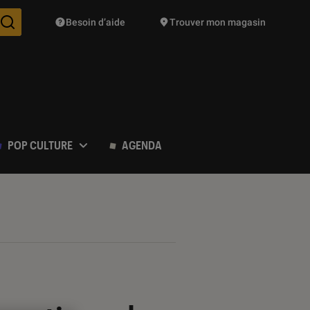
Besoin d’aide
Trouver mon magasin
Des suggestions de produits vont vous être proposées pendant vo
POP CULTURE
AGENDA