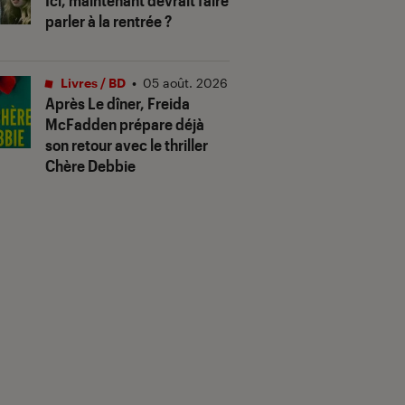
Ici, maintenant devrait faire
parler à la rentrée ?
Livres / BD
•
05 août. 2026
Après
Le dîner
, Freida
McFadden prépare déjà
son retour avec le thriller
Chère Debbie