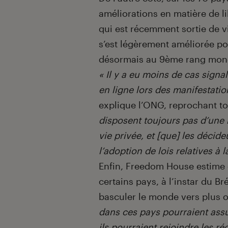
améliorations en matière de li
qui est récemment sortie de vi
s’est légèrement améliorée pou
désormais au 9
ème
rang mondi
« Il y a eu moins de cas signa
en ligne lors des manifestatio
explique l’ONG, reprochant 
disposent toujours pas d’une l
vie privée, et [que] les décid
l’adoption de lois relatives à l
Enfin, Freedom House estime q
certains pays, à l’instar du Br
basculer le monde vers plus o
dans ces pays pourraient assur
ils pourraient rejoindre les r