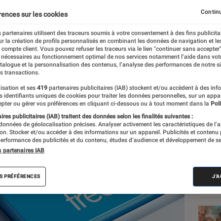
r Internet dans le monde
Continu
rences sur les cookies
 partenaires utilisent des traceurs soumis à votre consentement à des fins publicita
r la création de profils personnalisés en combinant les données de navigation et l
e compte client. Vous pouvez refuser les traceurs via le lien "continuer sans accepter"
 nécessaires au fonctionnement optimal de nos services notamment l’aide dans vot
atalogue et la personnalisation des contenus, l’analyse des performances de notre si
s transactions.
isation et ses
419
partenaires publicitaires (IAB) stockent et/ou accèdent à des inf
es identifiants uniques de cookies pour traiter les données personnelles, sur un appa
Les
pter ou gérer vos préférences en cliquant ci-dessous ou à tout moment dans la
Poli
res publicitaires (IAB) traitent des données selon les finalités suivantes :
 données de géolocalisation précises. Analyser activement les caractéristiques de l’
tion. Stocker et/ou accéder à des informations sur un appareil. Publicités et contenu
erformance des publicités et du contenu, études d’audience et développement de se
s partenaires IAB
S PRÉFÉRENCES
J'