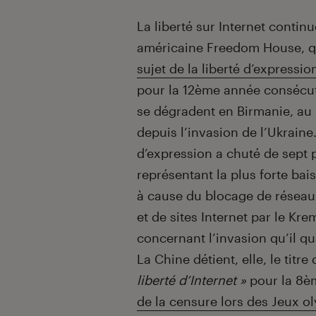
Introduction
La liberté sur Internet conti
américaine Freedom House, qu
sujet de la liberté d’expressio
pour la 12
ème
année consécuti
se dégradent en Birmanie, au 
depuis l’invasion de l’Ukraine
d’expression a chuté de sept p
représentant la plus forte ba
à cause du blocage de résea
et de sites Internet par le Kre
concernant l’invasion qu’il qua
La Chine détient, elle, le titre
liberté d’Internet »
pour la 8
è
de la censure lors des Jeux o