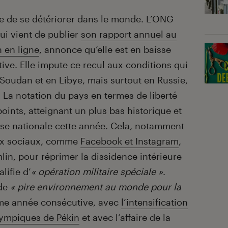
nue de se détériorer dans le monde. L’ONG
i vient de publier
son rapport annuel au
n en ligne
, annonce qu’elle est en baisse
ve. Elle impute ce recul aux conditions qui
Soudan et en Libye, mais surtout en Russie,
. La notation du pays en termes de liberté
oints, atteignant un plus bas historique et
isse nationale cette année. Cela, notamment
ux sociaux, comme
Facebook et Instagram
,
mlin, pour réprimer la dissidence intérieure
lifie d’
« opération militaire spéciale »
.
 de
« pire environnement au monde pour la
me
année consécutive, avec
l’intensification
lympiques de Pékin
et avec l’affaire de la