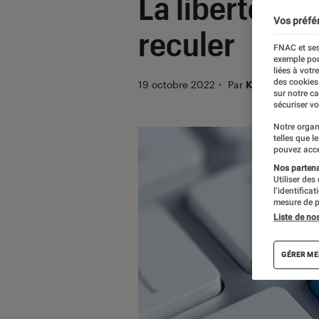
La liberté su
Vos préfé
reculer
FNAC et ses
exemple pou
liées à votr
des cookies
19 octobre 2022
・
Par
Kesso Diallo
sur notre c
sécuriser vo
Notre organ
telles que l
pouvez acce
Nos partenai
Utiliser des
l’identifica
mesure de p
Liste de no
GÉRER ME