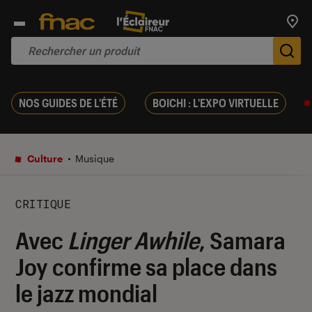
Trouv
De
NOS GUIDES DE L'ÉTÉ
BOICHI : L'EXPO VIRTUELLE
Culture
Musique
CRITIQUE
Avec
Linger Awhile
, Samara
Joy confirme sa place dans
le jazz mondial