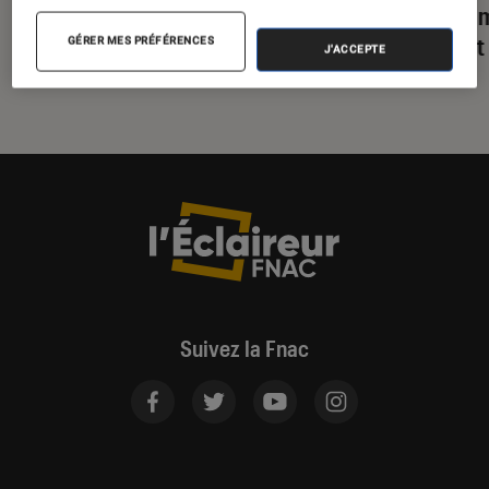
Fold en avance
de Sam
séduit
GÉRER MES PRÉFÉRENCES
J'ACCEPTE
Suivez la Fnac