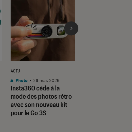
ACTU
ACTU
Photo
•
26 mai. 2026
Photo
•
10 mar. 2026
Insta360 cède à la
Le nouvel apparei
mode des photos rétro
compact de Yashi
avec son nouveau kit
impressionne par
pour le Go 3S
prix