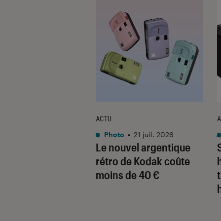
ACTU
A
o
•
21 nov. 2025
Photo
•
21 juil. 2026
 décline son
Le nouvel argentique
ct expert pour la
rétro de Kodak coûte
 en noir et blanc
moins de 40 €