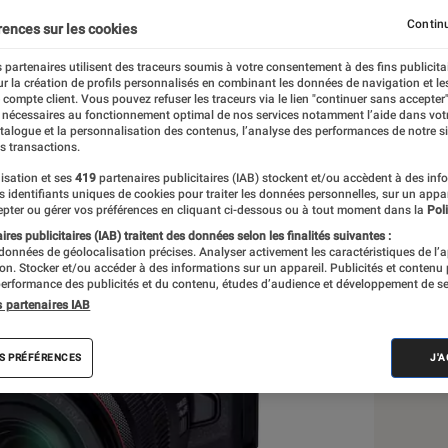
t, Canon détaille ses
Continu
rences sur les cookies
 partenaires utilisent des traceurs soumis à votre consentement à des fins publicita
ues
r la création de profils personnalisés en combinant les données de navigation et l
e compte client. Vous pouvez refuser les traceurs via le lien "continuer sans accepter"
 nécessaires au fonctionnement optimal de nos services notamment l’aide dans vot
atalogue et la personnalisation des contenus, l’analyse des performances de notre si
s transactions.
isation et ses
419
partenaires publicitaires (IAB) stockent et/ou accèdent à des inf
es identifiants uniques de cookies pour traiter les données personnelles, sur un appa
pter ou gérer vos préférences en cliquant ci-dessous ou à tout moment dans la
Poli
Les
res publicitaires (IAB) traitent des données selon les finalités suivantes :
 données de géolocalisation précises. Analyser activement les caractéristiques de l’
tion. Stocker et/ou accéder à des informations sur un appareil. Publicités et contenu
erformance des publicités et du contenu, études d’audience et développement de se
s partenaires IAB
S PRÉFÉRENCES
J'