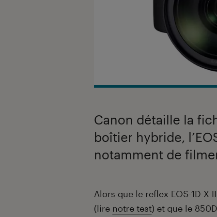
Canon détaille la fi
boîtier hybride, l’EO
notamment de filmer
Introduction
Alors que le reflex EOS-1D X I
(lire
notre test
) et que le 850D