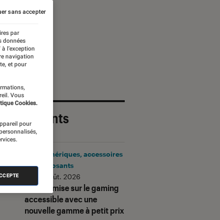
er sans accepter
ires par
es données
 à l’exception
re navigation
te, et pour
ormations,
reil. Vous
tique Cookies.
 plus récents
appareil pour
 personnalisés,
rvices.
Périphériques, accessoires
et composants
•
06 août. 2026
ACCEPTE
Corsair mise sur le gaming
accessible avec une
nouvelle gamme à petit prix