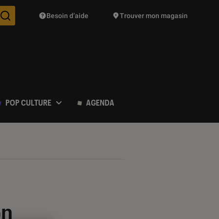
Besoin d’aide
Trouver mon magasin
Des suggestions de produits vont vous être proposées pendant vo
POP CULTURE
AGENDA
on