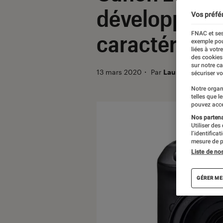
développemen
Vos préfé
FNAC et ses
caractéristiq
exemple pou
liées à votr
des cookies
sur notre c
13 mars 2020
・
Par
Laure Renouard
sécuriser vo
Notre organ
telles que l
pouvez acce
Nos partenai
Utiliser des
l’identifica
mesure de p
Liste de no
GÉRER ME