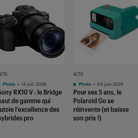
CTU
ACTU
Photo
•
14 juil. 2026
Photo
•
04 juin 2026
Sony RX10 V : le Bridge
Pour ses 5 ans, le
haut de gamme qui
Polaroid Go se
tutoie l’excellence des
réinvente (et baisse
hybrides pro
son prix !)