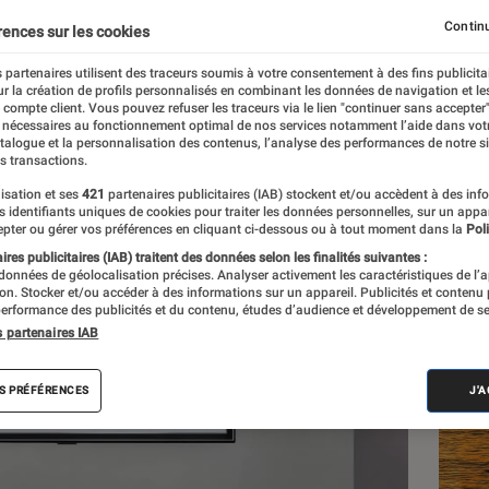
rs OLED
Continu
rences sur les cookies
 partenaires utilisent des traceurs soumis à votre consentement à des fins publicita
r la création de profils personnalisés en combinant les données de navigation et l
re
e compte client. Vous pouvez refuser les traceurs via le lien "continuer sans accepter"
 nécessaires au fonctionnement optimal de nos services notamment l’aide dans vot
atalogue et la personnalisation des contenus, l’analyse des performances de notre si
s transactions.
isation et ses
421
partenaires publicitaires (IAB) stockent et/ou accèdent à des inf
Les
es identifiants uniques de cookies pour traiter les données personnelles, sur un appa
pter ou gérer vos préférences en cliquant ci-dessous ou à tout moment dans la
Poli
res publicitaires (IAB) traitent des données selon les finalités suivantes :
 données de géolocalisation précises. Analyser activement les caractéristiques de l’
tion. Stocker et/ou accéder à des informations sur un appareil. Publicités et contenu
erformance des publicités et du contenu, études d’audience et développement de se
s partenaires IAB
S PRÉFÉRENCES
J'