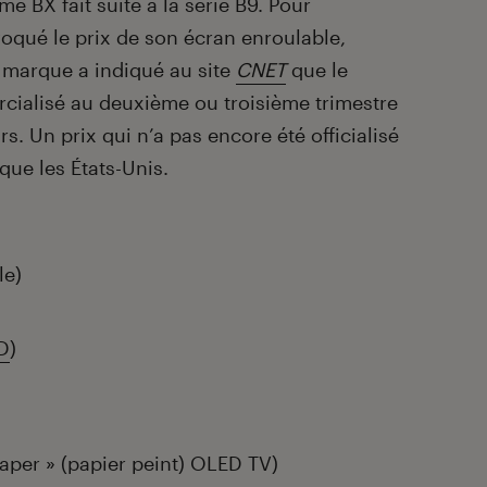
 BX fait suite à la série B9. Pour
oqué le prix de son écran enroulable,
a marque a indiqué au site
CNET
que le
rcialisé au deuxième ou troisième trimestre
s. Un prix qui n’a pas encore été officialisé
que les États-Unis.
le)
D
)
aper » (papier peint) OLED TV)