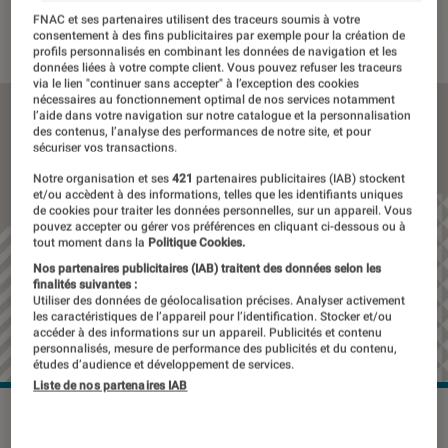
FNAC et ses partenaires utilisent des traceurs soumis à votre
21 novembre 2019
・
Par
Thomas Estimbre
consentement à des fins publicitaires par exemple pour la création de
profils personnalisés en combinant les données de navigation et les
données liées à votre compte client. Vous pouvez refuser les traceurs
via le lien "continuer sans accepter" à l’exception des cookies
nécessaires au fonctionnement optimal de nos services notamment
l’aide dans votre navigation sur notre catalogue et la personnalisation
des contenus, l’analyse des performances de notre site, et pour
sécuriser vos transactions.
Notre organisation et ses
421
partenaires publicitaires (IAB) stockent
et/ou accèdent à des informations, telles que les identifiants uniques
de cookies pour traiter les données personnelles, sur un appareil. Vous
pouvez accepter ou gérer vos préférences en cliquant ci-dessous ou à
tout moment dans la
Politique Cookies.
Nos partenaires publicitaires (IAB) traitent des données selon les
finalités suivantes :
Utiliser des données de géolocalisation précises. Analyser activement
les caractéristiques de l’appareil pour l’identification. Stocker et/ou
accéder à des informations sur un appareil. Publicités et contenu
personnalisés, mesure de performance des publicités et du contenu,
études d’audience et développement de services.
Liste de nos partenaires IAB