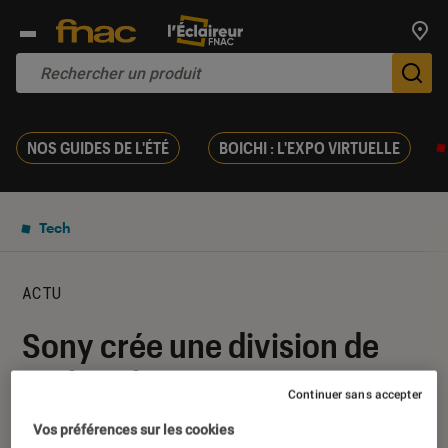
Trouv
De
NOS GUIDES DE L'ÉTÉ
BOICHI : L'EXPO VIRTUELLE
Tech
ACTU
Sony crée une division de
recherche et
Continuer sans accepter
développement dédiée à l’IA
Vos préférences sur les cookies