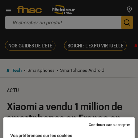
Trouv
De
NOS GUIDES DE L'ÉTÉ
BOICHI : L'EXPO VIRTUELLE
Tech
Smartphones
Smartphones Android
ACTU
Xiaomi a vendu 1 million de
smartphones en France en
Continuer sans accepter
10 mois
Vos préférences sur les cookies