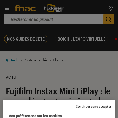
Trouv
De
NOS GUIDES DE L'ÉTÉ
BOICHI : L'EXPO VIRTUELLE
Tech
Photo et vidéo
Photo
ACTU
Fujifilm Instax Mini LiPlay : le
nouvel instantané ajoute le
Continuer sans accepter
son à l’image
Vos préférences sur les cookies